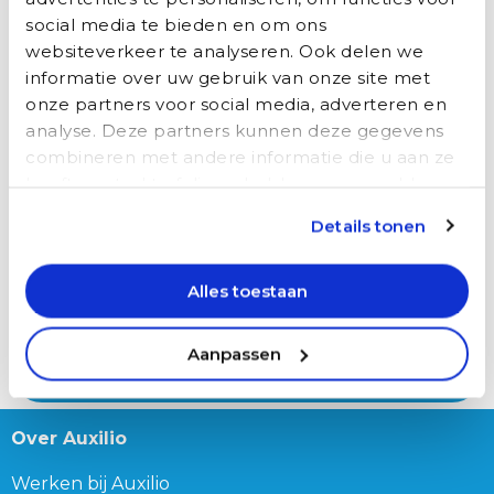
social media te bieden en om ons
websiteverkeer te analyseren. Ook delen we
informatie over uw gebruik van onze site met
Eventuele vragen en opmerkingen
onze partners voor social media, adverteren en
analyse. Deze partners kunnen deze gegevens
combineren met andere informatie die u aan ze
heeft verstrekt of die ze hebben verzameld op
basis van uw gebruik van hun services.
Details tonen
Alles toestaan
Aanpassen
Over Auxilio
Werken bij Auxilio