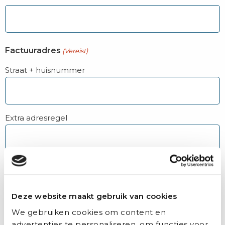
Factuuradres
(Vereist)
Straat + huisnummer
Extra adresregel
Plaats
Deze website maakt gebruik van cookies
We gebruiken cookies om content en
Postcode
advertenties te personaliseren, om functies voor