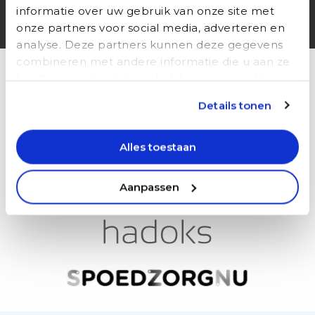
informatie over uw gebruik van onze site met
zorgen over bezetting”
onze partners voor social media, adverteren en
analyse. Deze partners kunnen deze gegevens
Samenwerkingen
combineren met andere informatie die u aan ze
heeft verstrekt of die ze hebben verzameld op
basis van uw gebruik van hun services.
Details tonen
Alles toestaan
Ga
naar
Huisartsenposten
Aanpassen
Oost
Brabant
Ga
naar
hadoks
Ga
naar