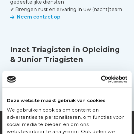
gedeeltelijke diensten
ervaren
✔ Brengen rust en ervaring in uw (nacht)team
triagisten
Neem contact op
Lees
meer
Inzet Triagisten in Opleiding
over
& Junior Triagisten
Inzet
Triagisten
✔ In te zetten in opleiding- of
in
overnameconstructies
Opleiding
&
✔ Investering in de toekomst van uw post
Junior
Neem contact op
Deze website maakt gebruik van cookies
Triagisten
We gebruiken cookies om content en
advertenties te personaliseren, om functies voor
social media te bieden en om ons
“Stabiele zorg, zonder
websiteverkeer te analyseren. Ook delen we