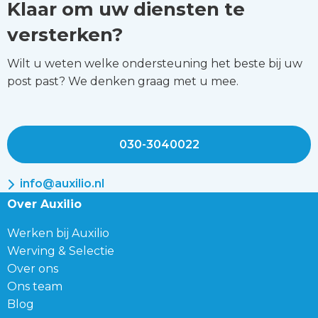
SpoedzorgNU
Klaar om uw diensten te
versterken?
Wilt u weten welke ondersteuning het beste bij uw
post past? We denken graag met u mee.
030-3040022
info@auxilio.nl
Over Auxilio
Werken bij Auxilio
Werving & Selectie
Over ons
Ons team
Blog