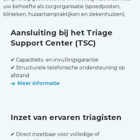
uw behoefte als zorgorganisatie (spoedposten,
klinieken, huisartsenpraktijken en ziekenhuizen).
Lees
meer
Aansluiting bij het Triage
over
Support Center (TSC)
Aansluiting
bij
✔ Capaciteits- en invullingsgarantie
het
✔ Structurele telefonische ondersteuning op
Triage
Support
afstand
Center
Meer informatie
(TSC)
Lees
meer
Inzet van ervaren triagisten
over
Inzet
✔ Direct inzetbaar voor volledige of
van