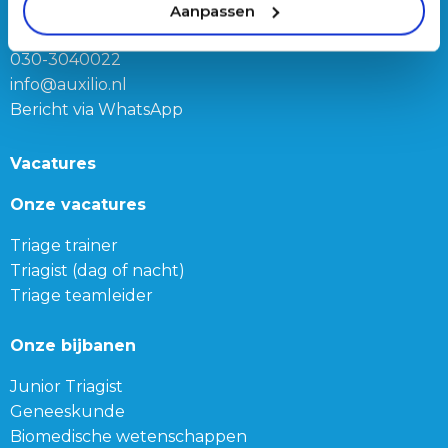
Franz-Lisztplantsoen 210,
Aanpassen
3533 JG Utrecht
030-3040022
info@auxilio.nl
Bericht via WhatsApp
Vacatures
Onze vacatures
Triage trainer
Triagist (dag of nacht)
Triage teamleider
Onze bijbanen
Junior Triagist
Geneeskunde
Biomedische wetenschappen