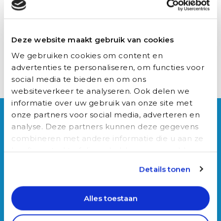
kunnen worden. De gegevens zijn immers bekend.
Toch is de wet op dit moment nog niet aangenomen.
Deze website maakt gebruik van cookies
Er moet volgens verschillende partijen nog het een
We gebruiken cookies om content en
en ander gebeuren rondom de privacy. Deze zou
advertenties te personaliseren, om functies voor
volgens het huidige wetsvoorstel niet streng genoeg
social media te bieden en om ons
zijn.
websiteverkeer te analyseren. Ook delen we
Delen
Delen
Delen
Delen
Delen
informatie over uw gebruik van onze site met
via:
via:
via:
via:
via:
Over Auxilio
onze partners voor social media, adverteren en
analyse. Deze partners kunnen deze gegevens
Werken bij Auxilio
combineren met andere informatie die u aan ze
Werving & Selectie
heeft verstrekt of die ze hebben verzameld op
Over ons
basis van uw gebruik van hun services.
Ons team
Details tonen
Blog
Alles toestaan
Connect