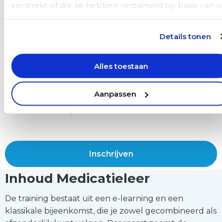
verstrekt of die ze hebben verzameld op basis van 
Scholing | Medicatieleer
gebruik van hun services.
triagisten
Details tonen
Deze scholing heeft als doel om inzicht te geven in
Alles toestaan
veelvoorkomende medicatie, het
werkingsmechanisme, bijbehorende risico’s en
Aanpassen
aandachtspunten én de toepasbaarheid binnen
telefonische triage.
Inschrijven
Inhoud Medicatieleer
De training bestaat uit een e-learning en een
klassikale bijeenkomst, die je zowel gecombineerd als