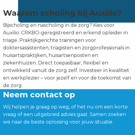
Waarom scholing bij Auxilio?
Bijscholing en nascholing in de zorg? Kies voor
Auxilio: CRKBO-geregistreerd en erkend opleider in
triage. Praktijkgerichte trainingen voor
doktersassistenten, triagisten en zorgprofessionals in
huisartspraktijken, huisartsenposten en
ziekenhuizen. Direct toepasbaar, flexibel en
ontwikkeld vanuit de zorg zelf. Investeer in kwaliteit
en werkplezier – voor jezelf en voor de toekomst van
de zorg.
Neem contact op
Wij helpen je graag op weg, of het nu om een korte
vraag of een uitgebreid advies gaat. Samen zoeken
we naar de beste oplossing voor jouw situatie.