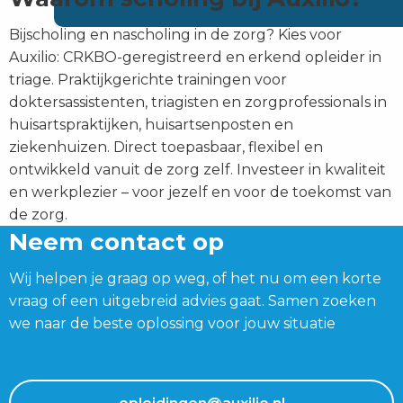
Bijscholing en nascholing in de zorg? Kies voor
Auxilio: CRKBO-geregistreerd en erkend opleider in
triage. Praktijkgerichte trainingen voor
doktersassistenten, triagisten en zorgprofessionals in
huisartspraktijken, huisartsenposten en
ziekenhuizen. Direct toepasbaar, flexibel en
ontwikkeld vanuit de zorg zelf. Investeer in kwaliteit
en werkplezier – voor jezelf en voor de toekomst van
de zorg.
Neem contact op
Wij helpen je graag op weg, of het nu om een korte
vraag of een uitgebreid advies gaat. Samen zoeken
we naar de beste oplossing voor jouw situatie