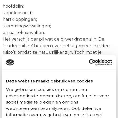
hoofdpijn;
slapeloosheid;
hartkloppingen;
stemmingswisselingen;
en paniekaanvallen.
Het verschilt per pil wat de bijwerkingen zijn. De
‘studeerpillen’ hebben over het algemeen minder
risico’s, omdat ze natuurlijker zijn. Toch moet je
letten op de hoeveelheid cafeïne. Wanneer je teveel
cafeïne inneemt, kan je gaan beven en
hartkloppingen krijgen.
Deze website maakt gebruik van cookies
De beste oplossing voor betere concentratie tijdens
We gebruiken cookies om content en
het studeren is voldoende slaap. Tijdens je slaap
advertenties te personaliseren, om functies voor
verwerken je hersenen informatie naar je
social media te bieden en om ons
langetermijngeheugen. Ook sporten heeft veel
websiteverkeer te analyseren. Ook delen we
voordelen. Het maakt je gemotiveerder en
informatie over uw gebruik van onze site met