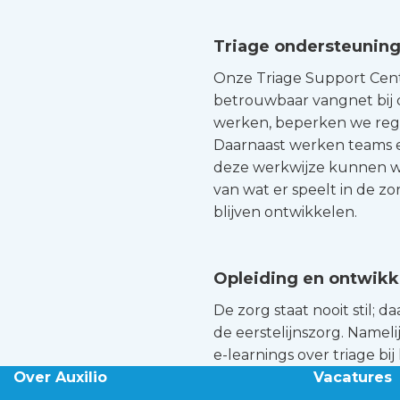
Triage ondersteunin
Onze Triage Support Cent
betrouwbaar vangnet bij 
werken, beperken we regi
Daarnaast werken teams ef
deze werkwijze kunnen we
van wat er speelt in de zo
blijven ontwikkelen.
Opleiding en ontwikk
De zorg staat nooit stil; 
de eerstelijnszorg. Nameli
e-learnings over triage b
Over Auxilio
Vacatures