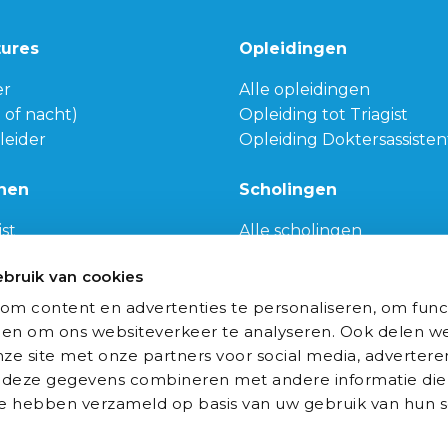
tures
Opleidingen
er
Alle opleidingen
g of nacht)
Opleiding tot Triagist
leider
Opleiding Doktersassisten
nen
Scholingen
ist
Alle scholingen
de
Medische scholingen
bruik van cookies
e wetenschappen
Communicatieve scholin
dswetenschappen
Populaire scholingen
om content en advertenties te personaliseren, om func
Algemene scholingen
 en om ons websiteverkeer te analyseren. Ook delen we
ze site met onze partners voor social media, advertere
deze gegevens combineren met andere informatie die
 ze hebben verzameld op basis van uw gebruik van hun s