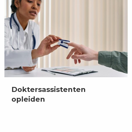
meer
over
Doktersassistenten
opleiden
Doktersassistenten
opleiden