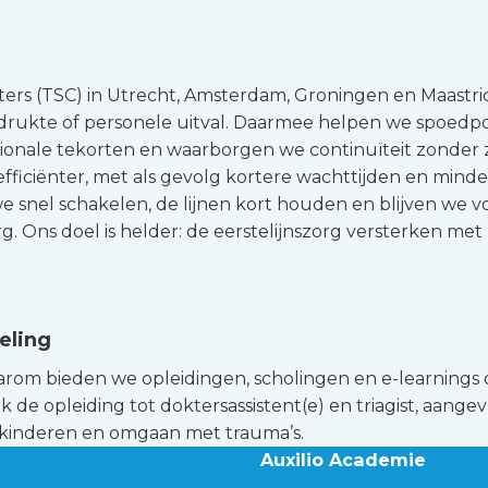
g
ers (TSC) in Utrecht, Amsterdam, Groningen en Maastr
drukte of personele uitval. Daarmee helpen we spoedpos
onale tekorten en waarborgen we continuïteit zonder 
ficiënter, met als gevolg kortere wachttijden en minder
 snel schakelen, de lijnen kort houden en blijven we 
rg. Ons doel is helder: de eerstelijnszorg versterken met 
eling
daarom bieden we opleidingen, scholingen en e-learnings di
jk de opleiding tot doktersassistent(e) en triagist, aang
ij kinderen en omgaan met trauma’s.
Auxilio Academie