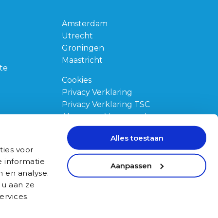
Amsterdam
Utrecht
Groningen
Maastricht
te
Cookies
Privacy Verklaring
Privacy Verklaring TSC
Algemene Voorwaarden
Klachtenregeling
gen
Alles toestaan
Opleiding via het UWV
ties voor
 informatie
Aanpassen
n en analyse.
 u aan ze
ervices.