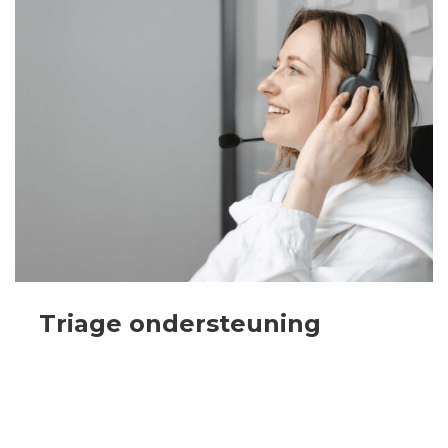
meer
over
Triage
ondersteuning
Triage ondersteuning