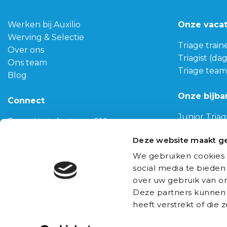
Werken bij Auxilio
Onze vaca
Werving & Selectie
Triage train
Over ons
Triagist (da
Ons team
Triage team
Blog
Onze bijba
Connect
Junior Triag
Franz-Lisztplantsoen 210,
Geneeskun
3533 JG Utrecht
Deze website maakt ge
Biomedisch
030-3040022
Gezondhei
We gebruiken cookies 
info@auxilio.nl
social media te bieden
Bericht via WhatsApp
over uw gebruik van on
Deze partners kunnen 
heeft verstrekt of die