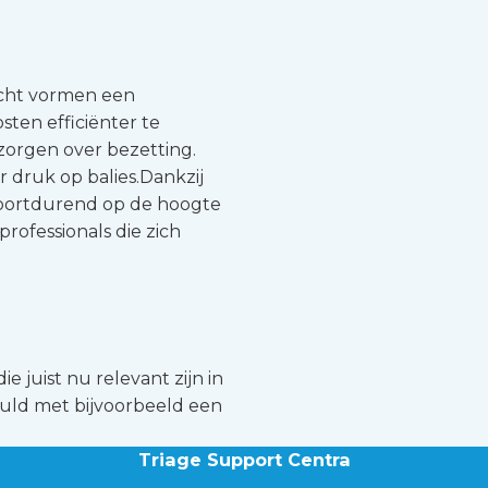
icht vormen een
ten efficiënter te
zorgen over bezetting.
 druk op balies.Dankzij
voortdurend op de hoogte
professionals die zich
e juist nu relevant zijn in
evuld met bijvoorbeeld een
Triage Support Centra