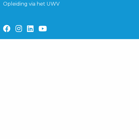
Opleiding via het UWV
Ga
Ga
Ga
Ga
naar
naar
naar
naar
facebook
instagram
linkedin
youtube