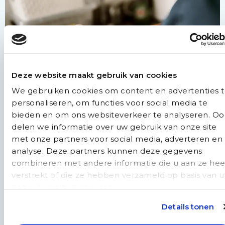
Deze website maakt gebruik van cookies
We gebruiken cookies om content en advertenties 
personaliseren, om functies voor social media te
Waarom dit traineeship?
bieden en om ons websiteverkeer te analyseren. Oo
delen we informatie over uw gebruik van onze site
Als verpleegkundige beschik je al over veel medische
met onze partners voor social media, adverteren en
kennis, klinisch redeneren en ervaring in
analyse. Deze partners kunnen deze gegevens
patiëntcontact. Daarom geloven wij dat een groot
combineren met andere informatie die u aan ze hee
deel van de basis al aanwezig is.
verstrekt of die ze hebben verzameld op basis van 
gebruik van hun services.
In dit traineeship richten we ons op de onderdelen
Details tonen
die specifiek zijn voor het vak van doktersassistent,
zodat jij sneller kunt instromen in de huisartsenzorg.