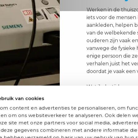
Werken in de thuiszo
iets voor de mensen
aankleden, helpen b
van de welbekende 
ouderen zijn vaak e
vanwege de fysieke 
enige persoon die ze
verhalen juist het v
doordat je vaak een 
Wat ik destijds een v
Meestal vanaf 7:00 t
bruik van cookies
hele dag over hebt 
om content en advertenties te personaliseren, om func
wetenschappelijk onderzoe
 en om ons websiteverkeer te analyseren. Ook delen we
ze site met onze partners voor social media, advertere
enorm veel wetenschappelijk onderzoek gedaan. Er wor
deze gegevens combineren met andere informatie die
raagd om mee te helpen. Vanuit eigen ervaring kan ik
 ze hebben verzameld op basis van uw gebruik van hun s