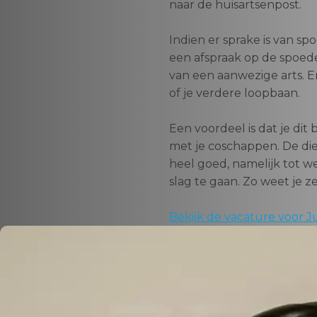
naar de huisartsenpost.
Indien er sprake is van sp
een afspraak op de spoede
van een aanwezige arts. 
of je verdere loopbaan.
Een voordeel is dat je di
met je coschappen. De die
heel goed, namelijk tot wel
slag te gaan. Zo weet je 
Bekijk de vacature voor J