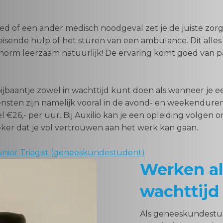
oed of een ander medisch noodgeval zet je de juiste zorg
isende hulp of het sturen van een ambulance. Dit alles 
Enorm leerzaam natuurlijk! De ervaring komt goed van p
t bijbaantje zowel in wachttijd kunt doen als wanneer j
nsten zijn namelijk vooral in de avond- en weekenduren
 €26,- per uur. Bij Auxilio kan je een opleiding volgen om
zeker dat je vol vertrouwen aan het werk kan gaan.
unior Triagist (geneeskundestudent)
Werken al
wachttijd
Als geneeskundestud