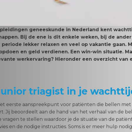
opleidingen geneeskunde in Nederland kent wachtti
happen. Bij de ene is dit enkele weken, bij de and
ie periode lekker relaxen en veel op vakantie gaan. M
 opdoen en geld verdienen. Een win-win situatie. Ma
evante werkervaring? Hieronder een overzicht van e
nior triagist in je wachtti
e het eerste aanspreekpunt voor patiënten die bellen met
t. Jij beoordeelt aan de hand van het verhaal van de be
e vragen te stellen waardoor je de situatie van de patiën
ies en de nodige instructies. Soms is er meer hulp nodig