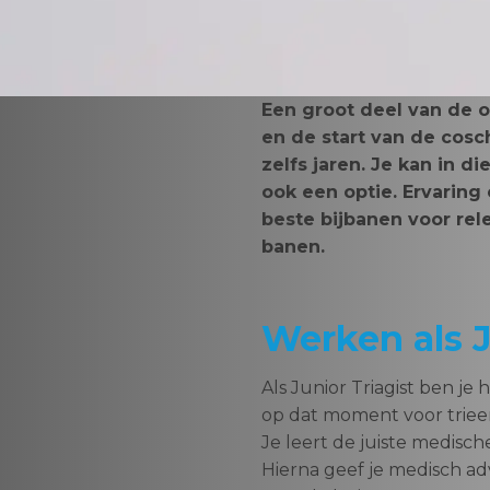
Een groot deel van de 
en de start van de cosc
zelfs jaren. Je kan in d
ook een optie. Ervaring
beste bijbanen voor rel
banen.
Werken als Ju
Als Junior Triagist ben j
op dat moment voor trieer
Je leert de juiste medisch
Hierna geef je medisch adv