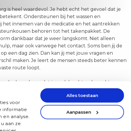
rg is heel waardevol. Je hebt echt het gevoel dat je
 betekent. Ondersteunen bij het wassen en
ij het innemen van de medicatie en het aantrekken
steunkousen behoren tot het takenpakket. De
norm dankbaar dat je weer langskomt. Niet alleen
hulp, maar ook vanwege het contact. Soms ben jij de
 op een dag zien. Dan kan jij met jouw vragen en
erschil maken. Je leert de mensen steeds beter kennen
vaste route loopt.
oordeel vond, was dat je vaak ’s ochtends werkt.
ot ongeveer 11:00. Dit betekent dat je daarna nog een
Alles toestaan
om andere dingen te doen.
ties voor
k
 informatie
Aanpassen
n en analyse.
den dan ook regelmatig
 u aan ze
 zeggen dat dit heel
ervices.