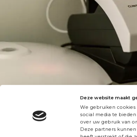
Deze website maakt ge
We gebruiken cookies 
Helpen bij 
social media te bieden
over uw gebruik van on
In het ziekenhuis wordt 
Deze partners kunnen 
geneeskundestudenten gev
heeft verstrekt of die