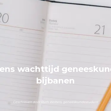
ens wachttijd geneeskun
bijbanen
Geschreven door Ruth Wolters, geneeskundestudent