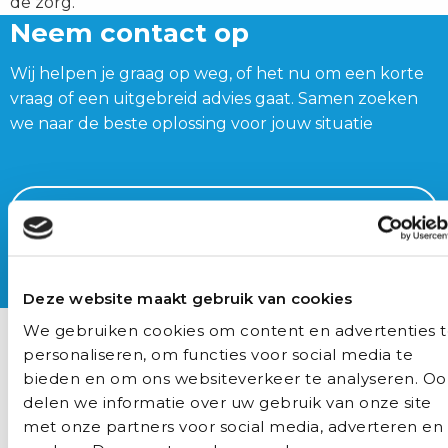
de zorg.
Neem contact op
Wij helpen je graag op weg, of het nu om een korte
vraag of een uitgebreid advies gaat. Samen zoeken
we naar de beste oplossing voor jouw situatie
opleidingen@auxilio.nl
Bel ons
Deze website maakt gebruik van cookies
Vragen? Stel ze gerust
We gebruiken cookies om content en advertenties 
personaliseren, om functies voor social media te
Selecteer de scholing
(Vereist)
bieden en om ons websiteverkeer te analyseren. Oo
delen we informatie over uw gebruik van onze site
met onze partners voor social media, adverteren en