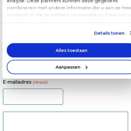
analyse. Deze partners kunnen deze gegevens
combineren met andere informatie die u aan ze hee
Naam
(Vereist)
verstrekt of die ze hebben verzameld op basis van 
Voornaam
gebruik van hun services.
Details tonen
Achternaam
Alles toestaan
Aanpassen
E-mailadres
(Vereist)