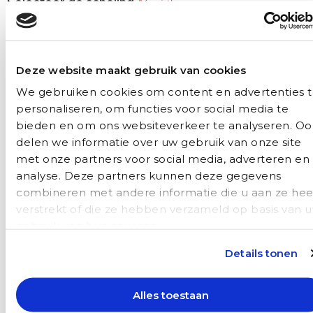
Selecteer de scholing
(Vereist)
Deze website maakt gebruik van cookies
Naam
(Vereist)
We gebruiken cookies om content en advertenties 
personaliseren, om functies voor social media te
Voornaam
bieden en om ons websiteverkeer te analyseren. Oo
delen we informatie over uw gebruik van onze site
met onze partners voor social media, adverteren en
Achternaam
analyse. Deze partners kunnen deze gegevens
combineren met andere informatie die u aan ze hee
verstrekt of die ze hebben verzameld op basis van 
gebruik van hun services.
Details tonen
E-mailadres
(Vereist)
Alles toestaan