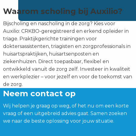
Waarom scholing bij Auxilio?
Bijscholing en nascholing in de zorg? Kies voor
Auxilio: CRKBO-geregistreerd en erkend opleider in
triage. Praktijkgerichte trainingen voor
doktersassistenten, triagisten en zorgprofessionals in
huisartspraktijken, huisartsenposten en
ziekenhuizen. Direct toepasbaar, flexibel en
ontwikkeld vanuit de zorg zelf. Investeer in kwaliteit
en werkplezier – voor jezelf en voor de toekomst van
de zorg.
Neem contact op
Wij helpen je graag op weg, of het nu om een korte
vraag of een uitgebreid advies gaat. Samen zoeken
we naar de beste oplossing voor jouw situatie.