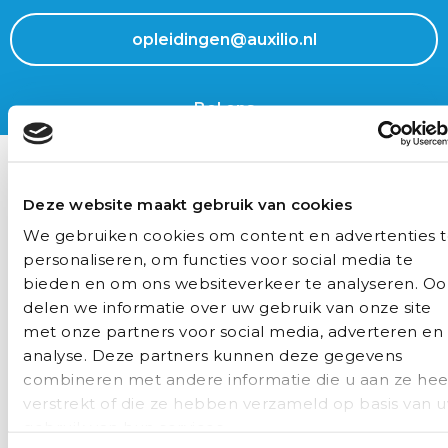
opleidingen@auxilio.nl
Bel ons
Vragen? Stel ze gerust
Selecteer de scholing
(Vereist)
Deze website maakt gebruik van cookies
We gebruiken cookies om content en advertenties 
personaliseren, om functies voor social media te
bieden en om ons websiteverkeer te analyseren. Oo
delen we informatie over uw gebruik van onze site
Naam
(Vereist)
met onze partners voor social media, adverteren en
Voornaam
analyse. Deze partners kunnen deze gegevens
combineren met andere informatie die u aan ze hee
verstrekt of die ze hebben verzameld op basis van 
gebruik van hun services.
Achternaam