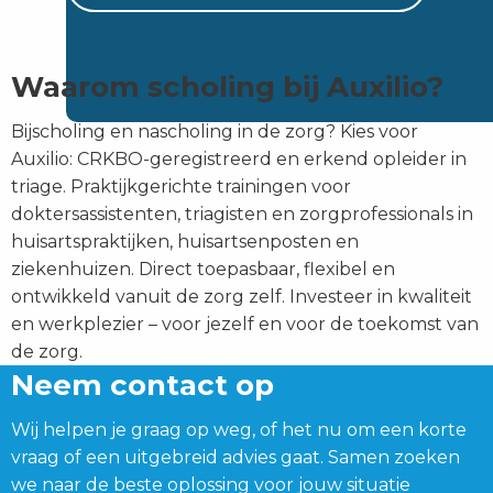
Waarom scholing bij Auxilio?
Bijscholing en nascholing in de zorg? Kies voor
Auxilio: CRKBO-geregistreerd en erkend opleider in
triage. Praktijkgerichte trainingen voor
doktersassistenten, triagisten en zorgprofessionals in
huisartspraktijken, huisartsenposten en
ziekenhuizen. Direct toepasbaar, flexibel en
ontwikkeld vanuit de zorg zelf. Investeer in kwaliteit
en werkplezier – voor jezelf en voor de toekomst van
de zorg.
Neem contact op
Wij helpen je graag op weg, of het nu om een korte
vraag of een uitgebreid advies gaat. Samen zoeken
we naar de beste oplossing voor jouw situatie