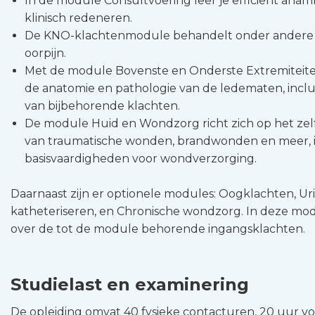
In de module Consultvoering leer je efficiënt an
klinisch redeneren.
De KNO-klachtenmodule behandelt onder andere a
oorpijn.
Met de module Bovenste en Onderste Extremiteiten 
de anatomie en pathologie van de ledematen, inclu
van bijbehorende klachten.
De module Huid en Wondzorg richt zich op het zel
van traumatische wonden, brandwonden en meer, i
basisvaardigheden voor wondverzorging.
Daarnaast zijn er optionele modules: Oogklachten, Ur
katheteriseren, en Chronische wondzorg. In deze mod
over de tot de module behorende ingangsklachten.
Studielast en examinering
De opleiding omvat 40 fysieke contacturen, 20 uur v