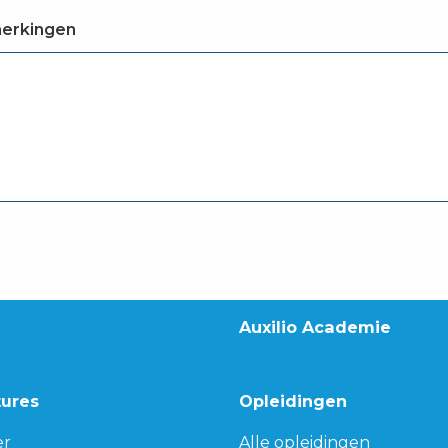
merkingen
Auxilio Academie
tures
Opleidingen
er
Alle opleidingen