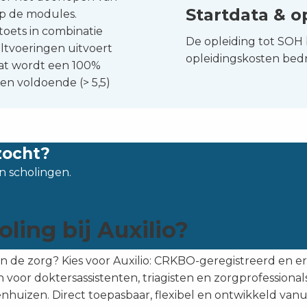
Startdata & o
op de modules.
toets in combinatie
De opleiding tot SOH
ltvoeringen uitvoert
opleidingskosten bedr
aat wordt een 100%
n voldoende (> 5,5)
zocht?
n scholingen.
ing bij Auxilio?
in de zorg? Kies voor Auxilio: CRKBO-geregistreerd en er
n voor doktersassistenten, triagisten en zorgprofessionals
huizen. Direct toepasbaar, flexibel en ontwikkeld vanui