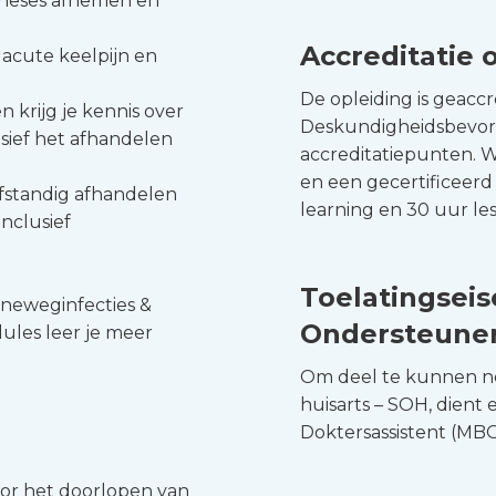
amneses afnemen en
Accreditatie 
cute keelpijn en
De opleiding is geacc
krijg je kennis over
Deskundigheidsbevord
sief het afhandelen
accreditatiepunten. W
en een gecertificeerd 
fstandig afhandelen
learning en 30 uur les
nclusief
Toelatingsei
ineweginfecties &
Ondersteuner
ules leer je meer
Om deel te kunnen n
huisarts – SOH, dient
Doktersassistent (MBO 4
oor het doorlopen van