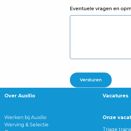
Eventuele vragen en op
Over Auxilio
Vacatures
Werken bij Auxilio
Onze vaca
Werving & Selectie
Triage train