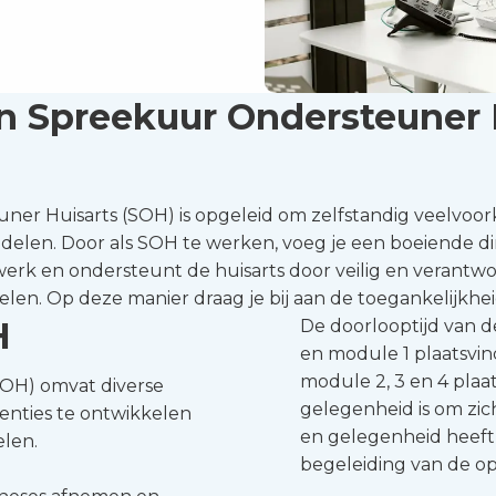
n Spreekuur Ondersteuner 
er Huisarts (SOH) is opgeleid om zelfstandig veelvo
delen. Door als SOH te werken, voeg je een boeiende di
erk en ondersteunt de huisarts door veilig en verantwo
en. Op deze manier draag je bij aan de toegankelijkheid
H
De doorlooptijd van d
en module 1 plaatsvin
module 2, 3 en 4 plaa
SOH) omvat diverse
gelegenheid is om zic
enties te ontwikkelen
en gelegenheid heeft 
elen.
begeleiding van de o