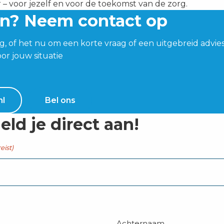
r – voor jezelf en voor de toekomst van de zorg.
en? Neem contact op
g, of het nu om een korte vraag of een uitgebreid advi
or jouw situatie
nl
Bel ons
eld je direct aan!
eist)
Achternaam