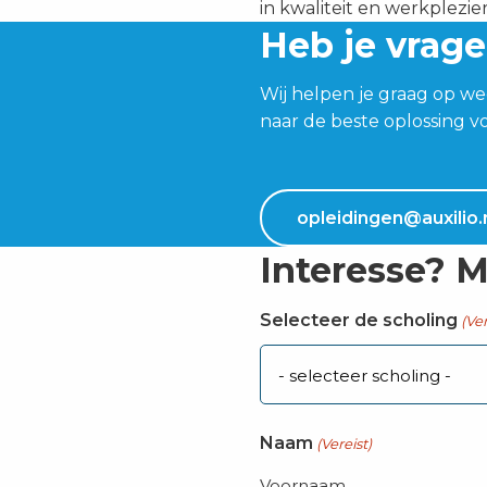
in kwaliteit en werkplezie
Heb je vrag
Wij helpen je graag op we
naar de beste oplossing vo
opleidingen@auxilio.
Interesse? M
Selecteer de scholing
(Ver
Naam
(Vereist)
Voornaam