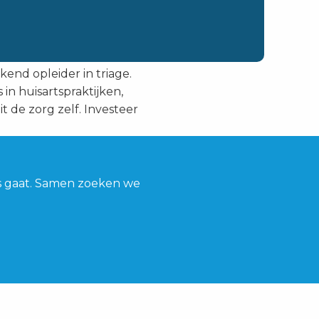
kend opleider in triage.
 in huisartspraktijken,
t de zorg zelf. Investeer
es gaat. Samen zoeken we