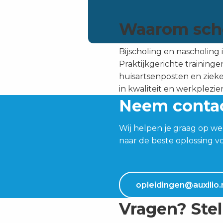
Waarom schol
Bijscholing en nascholing 
Praktijkgerichte traininge
huisartsenposten en zieken
in kwaliteit en werkplezie
Neem conta
Wij helpen je graag op we
naar de beste oplossing vo
opleidingen@auxilio.
Vragen? Stel