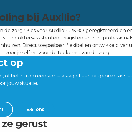
ing bij Auxilio?
in de zorg? Kies voor Auxilio: CRKBO-geregistreerd en er
n voor doktersassistenten, triagisten en zorgprofessionals
huizen. Direct toepasbaar, flexibel en ontwikkeld vanui
r – voor jezelf en voor de toekomst van de zorg.
ct op
g, of het nu om een korte vraag of een uitgebreid advi
or jouw situatie.
nl
Bel ons
 ze gerust