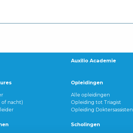
Auxilio Academie
tures
Opleidingen
er
Alle opleidingen
g of nacht)
Opleiding tot Triagist
leider
Opleiding Doktersassisten
nen
Scholingen