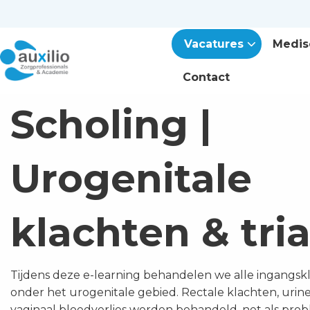
Vacatures
Medis
Contact
Scholing |
Urogenitale
klachten & tri
Tijdens deze e-learning behandelen we alle ingangskl
onder het urogenitale gebied. Rectale klachten, ur
vaginaal bloedverlies worden behandeld, net als pr