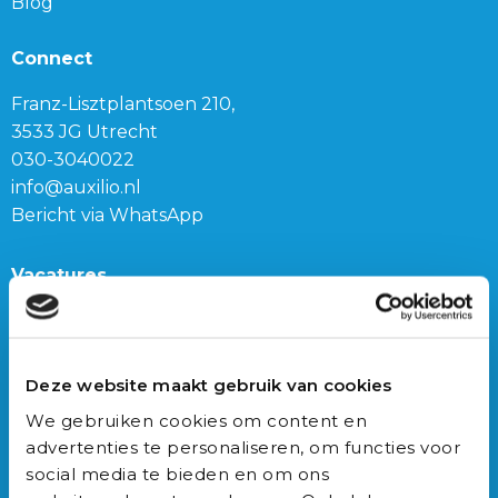
Blog
Connect
Franz-Lisztplantsoen 210,
3533 JG Utrecht
030-3040022
info@auxilio.nl
Bericht via WhatsApp
Vacatures
Onze vacatures
Triage trainer
Deze website maakt gebruik van cookies
Triagist (dag of nacht)
We gebruiken cookies om content en
Triage teamleider
advertenties te personaliseren, om functies voor
social media te bieden en om ons
Onze bijbanen