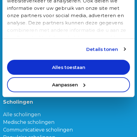
websiteverkeer te analyseren. Ook delen we
Junior Triagist
informatie over uw gebruik van onze site met
Geneeskunde
onze partners voor social media, adverteren en
Biomedische wetenschappen
analyse. Deze partners kunnen deze gegevens
Gezondheidswetenschappen
combineren met andere informatie die u aan ze
heeft verstrekt of die ze hebben verzameld op
basis van uw gebruik van hun services.
Auxilio Academie
Details tonen
Opleidingen
Alles toestaan
Alle opleidingen
Opleiding tot Triagist
Aanpassen
Opleiding Doktersassistente
Scholingen
Alle scholingen
Medische scholingen
Communicatieve scholingen