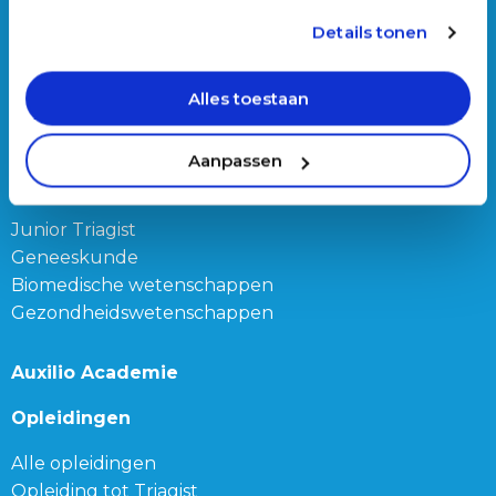
basis van uw gebruik van hun services.
Onze vacatures
Details tonen
Triage trainer
Alles toestaan
Triagist (dag of nacht)
Triage teamleider
Aanpassen
Onze bijbanen
Junior Triagist
Geneeskunde
Biomedische wetenschappen
Gezondheidswetenschappen
Auxilio Academie
Opleidingen
Alle opleidingen
Opleiding tot Triagist