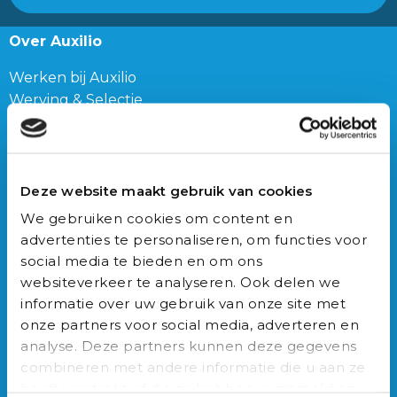
Over Auxilio
Werken bij Auxilio
Werving & Selectie
Over ons
Ons team
Blog
Deze website maakt gebruik van cookies
Connect
We gebruiken cookies om content en
advertenties te personaliseren, om functies voor
Franz-Lisztplantsoen 210,
social media te bieden en om ons
3533 JG Utrecht
websiteverkeer te analyseren. Ook delen we
030-3040022
informatie over uw gebruik van onze site met
info@auxilio.nl
onze partners voor social media, adverteren en
Bericht via WhatsApp
analyse. Deze partners kunnen deze gegevens
combineren met andere informatie die u aan ze
Vacatures
heeft verstrekt of die ze hebben verzameld op