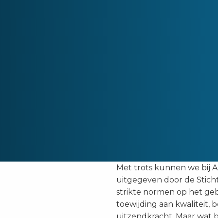
Met trots kunnen we bij 
uitgegeven door de Sticht
strikte normen op het ge
toewijding aan kwaliteit
uitzendkracht. Maar wat b