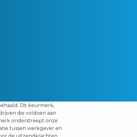
ehaald. Dit keurmerk,
drijven die voldoen aan
rmerk onderstreept onze
atie tussen werkgever en
voor de uitzendkrachten