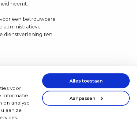
kheid neemt.
n voor een betrouwbare
 administratieve
e dienstverlening ten
krachten die via Auxilio
Alles toestaan
onbetalingen nauwkeurig
ties voor
nier behandeld worden en
 informatie
Aanpassen
e werkervaring voor de
n en analyse.
 u aan ze
ervices.