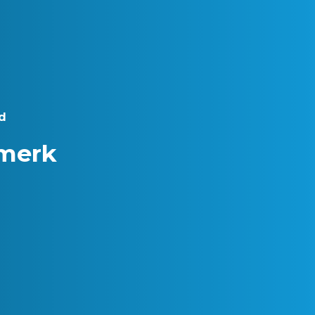
d
rmerk