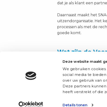
dat je als klant een part
Daarnaast maakt het SNA-
uitzendorganisatie. Het 
processen als met de rech
goede komt.
Wat zijn de Voo
Het SNA-keurmerk is niet 
Deze website maakt ge
werken. Het betekent da
We gebruiken cookies 
volgen. Dit geeft uitzen
social media te bieden
dat hun rechten gewaarbor
over uw gebruik van on
mensen die via ons aan de
Deze partners kunnen 
heeft verstrekt of die
Conclusie
Details tonen