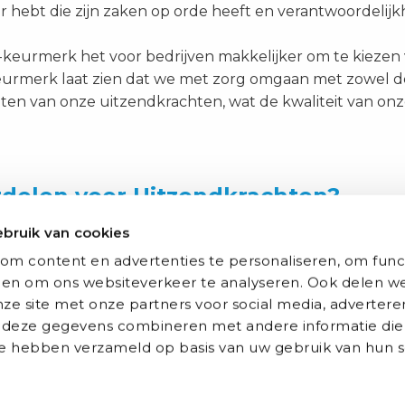
ner hebt die zijn zaken op orde heeft en verantwoordelij
keurmerk het voor bedrijven makkelijker om te kieze
keurmerk laat zien dat we met zorg omgaan met zowel de
ten van onze uitzendkrachten, wat de kwaliteit van onz
rdelen voor Uitzendkrachten?
alleen goed voor onze klanten, maar ook voor de uitzend
bruik van cookies
t we alle regels rondom arbeidsomstandigheden en lo
om content en advertenties te personaliseren, om func
dkrachten de zekerheid dat ze op een verantwoorde ma
 en om ons websiteverkeer te analyseren. Ook delen we
gd zijn. Het keurmerk draagt dus bij aan een positiev
ze site met onze partners voor social media, advertere
 slag gaan.
deze gegevens combineren met andere informatie die
 ze hebben verzameld op basis van uw gebruik van hun s