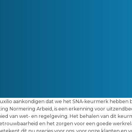
Auxilio aankondigen dat we het SNA-keurmerk hebben b
ing Normering Arbeid, is een erkenning voor uitzendbe
bied van wet- en regelgeving. Het behalen van dit keu
, betrouwbaarheid en het zorgen voor een goede werkrel
etekent dit nu precies voor ons, voor onze klanten en 