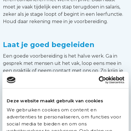
moet je vaak tijdelijk een stap terugdoen in salaris,
zeker als je stage loopt of begint in een leerfunctie.
Houd daar rekening mee in je voorbereiding.
Laat je goed begeleiden
Een goede voorbereiding is het halve werk. Ga in
gesprek met mensen uit het vak, loop eens mee in
een praktijk of neem contact met ons op. Zo krijg je
een duidelijk beeld van wat het vak inhoudt en wat
er van je gevraagd wordt.
Bij Auxilio begeleiden we regelmatig mensen die zich
Deze website maakt gebruik van cookies
willen omscholen tot doktersassistent(e). We weten
We gebruiken cookies om content en
waar je tegenaan kunt lopen, maar ook wat de
advertenties te personaliseren, om functies voor
kansen zijn. Vanuit onze expertise in de zorg helpen
social media te bieden en om ons
we je om de juiste stappen te zetten, zodat jij goed
websiteverkeer te analyseren. Ook delen we