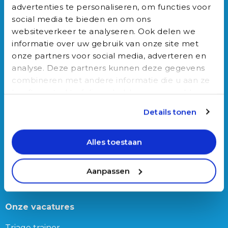
advertenties te personaliseren, om functies voor
Werken bij Auxilio
social media te bieden en om ons
Werving & Selectie
websiteverkeer te analyseren. Ook delen we
Over ons
informatie over uw gebruik van onze site met
Ons team
onze partners voor social media, adverteren en
Blog
analyse. Deze partners kunnen deze gegevens
combineren met andere informatie die u aan ze
Connect
heeft verstrekt of die ze hebben verzameld op
basis van uw gebruik van hun services.
Franz-Lisztplantsoen 210,
Details tonen
3533 JG Utrecht
030-3040022
Alles toestaan
info@auxilio.nl
Bericht via WhatsApp
Aanpassen
Vacatures
Onze vacatures
Triage trainer