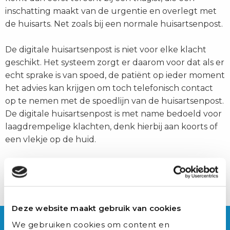
inschatting maakt van de urgentie en overlegt met
de huisarts. Net zoals bij een normale huisartsenpost.
De digitale huisartsenpost is niet voor elke klacht
geschikt. Het systeem zorgt er daarom voor dat als er
echt sprake is van spoed, de patiënt op ieder moment
het advies kan krijgen om toch telefonisch contact
op te nemen met de spoedlijn van de huisartsenpost.
De digitale huisartsenpost is met name bedoeld voor
laagdrempelige klachten, denk hierbij aan koorts of
een vlekje op de huid.
De telefoonlijnen van huisartsenposten staan vaak
roodgloeiend, de digitale huisartsenpost zorgt voor
een verlichting van de werkdruk van triagisten.
Deze website maakt gebruik van cookies
Delen
Delen
Delen
Delen
Delen
via:
via:
via:
via:
via:
Over Auxilio
We gebruiken cookies om content en