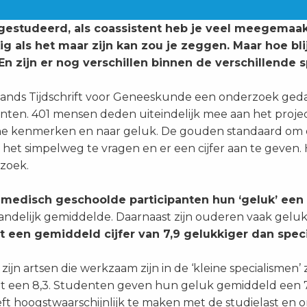
 gestudeerd, als coassistent heb je veel meegemaakt
kig als het maar zijn kan zou je zeggen. Maar hoe bli
n zijn er nog verschillen binnen de verschillende s
erlands Tijdschrift voor Geneeskunde een onderzoek ged
nten. 401 mensen deden uiteindelijk mee aan het proje
ne kenmerken en naar geluk. De gouden standaard om 
r het simpelweg te vragen en er een cijfer aan te geven.
rzoek.
edisch geschoolde participanten hun ‘geluk’ een 
t landelijk gemiddelde. Daarnaast zijn ouderen vaak gelu
t een gemiddeld cijfer van 7,9 gelukkiger dan speci
zijn artsen die werkzaam zijn in de ‘kleine specialismen’
 een 8,3. Studenten geven hun geluk gemiddeld een 7,1
t hoogstwaarschijnlijk te maken met de studielast en 