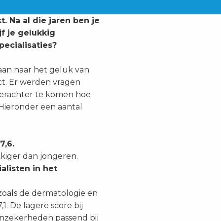
. Na al die jaren ben je
jf je gelukkig
pecialisaties?
aan naar het geluk van
ct. Er werden vragen
erachter te komen hoe
 Hieronder een aantal
7,6.
kkiger dan jongeren.
alisten in het
 zoals de dermatologie en
. De lagere score bij
onzekerheden passend bij