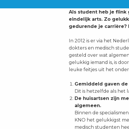
Als student heb je flink
eindelijk arts. Zo geluk
gedurende je carrière? E
In 2012 is er via het Ned
dokters en medisch stude
gesteld over wat algeme
gelukkig iemand is, is doo
leuke feitjes uit het onde
Gemiddeld gaven de m
Dit is hetzelfde als he
De huisartsen zijn me
algemeen.
Binnen de specialismen 
KNO het gelukkigst met
medisch studenten heef