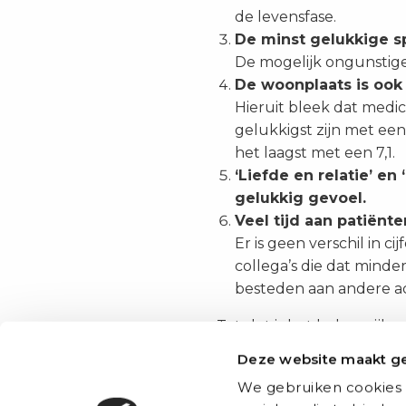
de levensfase.
De minst gelukkige spe
De mogelijk ongunstige
De woonplaats is ook
Hieruit bleek dat medi
gelukkigst zijn met een
het laagst met een 7,1.
‘Liefde en relatie’ e
gelukkig gevoel.
Veel tijd aan patiënt
Er is geen verschil in 
collega’s die dat mind
besteden aan andere act
Tot slot is het belangrijk
hoogstwaarschijnlijk veran
Deze website maakt ge
administratie, de druk op 
We gebruiken cookies 
Delen
Facebook