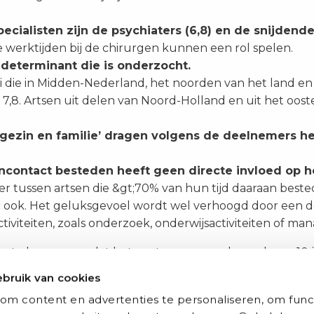
cialisten zijn de psychiaters (6,8) en de snijdende c
 werktijden bij de chirurgen kunnen een rol spelen.
 determinant die is onderzocht.
ci die in Midden-Nederland, het noorden van het land e
 7,8. Artsen uit delen van Noord-Holland en uit het oo
n ‘gezin en familie’ dragen volgens de deelnemers h
encontact besteden heeft geen directe invloed op h
cijfer tussen artsen die &gt;70% van hun tijd daaraan bes
er ook. Het geluksgevoel wordt wel verhoogd door een de
iviteiten, zoals onderzoek, onderwijsactiviteiten of m
 om te benoemen dat het gaat om een onderzoek van 10 jaa
derd aangezien het werkklimaat ook is veranderd. Een art
bruik van cookies
de zorg is groter dan ooit en het patiëntcontact is vermi
om content en advertenties te personaliseren, om func
Delen
Delen
Delen
Delen
Twitter
LinkedIn
Email
WhatsApp