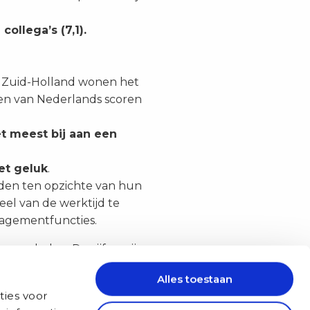
ollega’s (7,1).
n Zuid-Holland wonen het
sten van Nederlands scoren
et meest bij aan een
et geluk
.
teden ten opzichte van hun
el van de werktijd te
anagementfuncties.
r geleden. De cijfers zijn
s is meer tijd kwijt aan
Alles toestaan
nderd.
ties voor
Link kopiëren