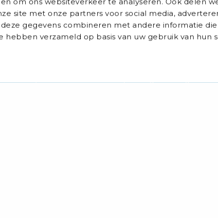
 en om ons websiteverkeer te analyseren. Ook delen we
via:
via:
via:
via:
Auxilio Academie
ze site met onze partners voor social media, advertere
deze gegevens combineren met andere informatie die
 ze hebben verzameld op basis van uw gebruik van hun s
tures
Opleidingen
er
Alle opleidingen
g of nacht)
Opleiding tot Triagist
leider
Opleiding Doktersassisten
nen
Scholingen
ist
Alle scholingen
de
Medische scholingen
e wetenschappen
Communicatieve scholin
dswetenschappen
Populaire scholingen
Algemene scholingen