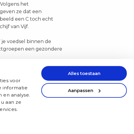
 Volgens het
 geven ze dat een
rbeeld een C toch echt
ijf van Vijf.
f je voedsel binnen de
ductgroepen een gezondere
Link kopiëren
Alles toestaan
Triage Support Centra
ties voor
 informatie
Aanpassen
n en analyse.
Amsterdam
 u aan ze
Utrecht
ervices.
Groningen
Maastricht
te
Cookies