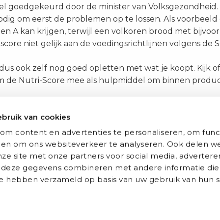
cieel goedgekeurd door de minister van Volksgezondheid.
odig om eerst de problemen op te lossen. Als voorbeeld
een A kan krijgen, terwijl een volkoren brood met bijvoo
core niet gelijk aan de voedingsrichtlijnen volgens de Sch
dus ook zelf nog goed opletten met wat je koopt. Kijk o
neem de Nutri-Score mee als hulpmiddel om binnen pro
Delen
Delen
Delen
Delen
Twitter
LinkedIn
Email
WhatsApp
bruik van cookies
via:
via:
via:
via:
Auxilio Academie
om content en advertenties te personaliseren, om func
 en om ons websiteverkeer te analyseren. Ook delen we
ze site met onze partners voor social media, advertere
tures
Opleidingen
deze gegevens combineren met andere informatie die
er
Alle opleidingen
 ze hebben verzameld op basis van uw gebruik van hun s
g of nacht)
Opleiding tot Triagist
leider
Opleiding Doktersassisten