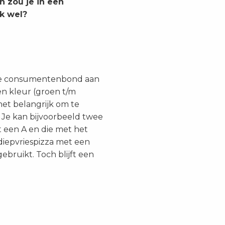
n zou je in een
jk wel?
ft de consumentenbond aan
een kleur (groen t/m
het belangrijk om te
 Je kan bijvoorbeeld twee
t een A en die met het
 diepvriespizza met een
bruikt. Toch blijft een