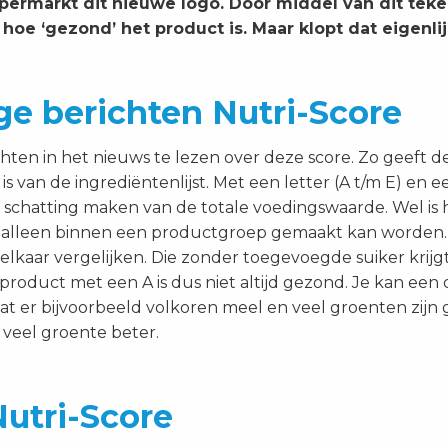
permarkt dit nieuwe logo. Door middel van dit teke
oe ‘gezond’ het product is. Maar klopt dat eigenli
ge berichten Nutri-Score
richten in het nieuws te lezen over deze score. Zo gee
s van de ingrediëntenlijst. Met een letter (A t/m E) en 
 schatting maken van de totale voedingswaarde. Wel is 
g alleen binnen een productgroep gemaakt kan worden.
lkaar vergelijken. Die zonder toegevoegde suiker krijg
product met een A is dus niet altijd gezond. Je kan een
er bijvoorbeeld volkoren meel en veel groenten zijn ge
veel groente beter.
utri-Score