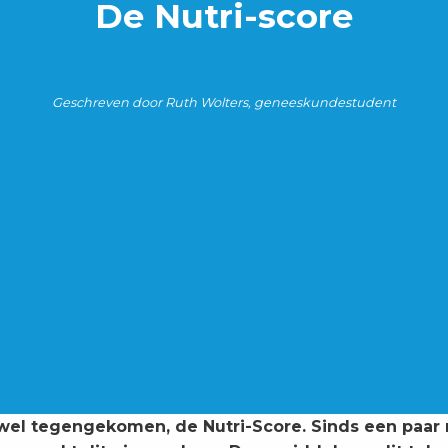
De Nutri-score
Geschreven door Ruth Wolters, geneeskundestudent
 wel tegengekomen, de Nutri-Score. Sinds een paar