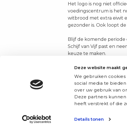
Het logo is nog niet offi
voedingscentrum is het n
witbrood met extra eiwit 
gezonder is. Ook loopt de s
Blijf de komende periode 
Schijf van Vijf past en 
keuze te maken.
Delen
Facebook
Deze website maakt ge
via:
Over Auxilio
Vacatures
We gebruiken cookies 
social media te bieden
over uw gebruik van on
Werken bij Auxilio
Onze vaca
Deze partners kunnen 
Werving & Selectie
Triage train
heeft verstrekt of die
Over ons
Triagist (da
Ons team
Triage team
Details tonen
Blog