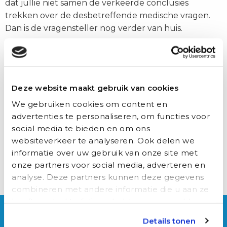
dat jullie niet samen de verkeerde conclusies
trekken over de desbetreffende medische vragen.
Dan is de vragensteller nog verder van huis.
Ook kun je zeggen dat je er nog wat onderzoek naar
wil doen. Je kast staat vast vol studieboeken en
Google bevat nog meer informatie. Tijdens je
Deze website maakt gebruik van cookies
zoektocht kunnen zomaar alle puzzelstukjes op zijn
We gebruiken cookies om content en
plek vallen.
advertenties te personaliseren, om functies voor
social media te bieden en om ons
En de laatste en misschien wel belangrijkste tip. Als je
websiteverkeer te analyseren. Ook delen we
het niet weet is dat natuurlijk niet erg, je bent
informatie over uw gebruik van onze site met
immers nog student. Geef dit aan en stuur de
onze partners voor social media, adverteren en
persoon in kwestie eventueel door naar de huisarts,
analyse. Deze partners kunnen deze gegevens
die weet er vast wel raad mee!
combineren met andere informatie die u aan ze
Delen
Delen
Delen
Delen
Delen
heeft verstrekt of die ze hebben verzameld op
via:
via:
via:
via:
via:
Over Auxilio
basis van uw gebruik van hun services.
Details tonen