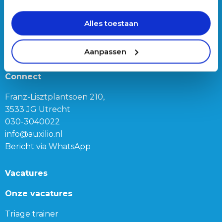
Werken bij Auxilio
Werving & Selectie
Alles toestaan
Over ons
Ons team
Aanpassen
Blog
Connect
Franz-Lisztplantsoen 210,
3533 JG Utrecht
030-3040022
info@auxilio.nl
Bericht via WhatsApp
Vacatures
Onze vacatures
Triage trainer