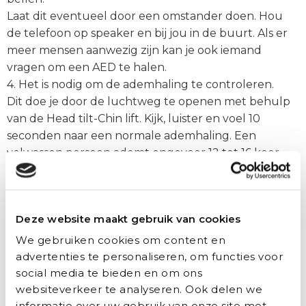
Laat dit eventueel door een omstander doen. Hou
de telefoon op speaker en bij jou in de buurt. Als er
meer mensen aanwezig zijn kan je ook iemand
vragen om een AED te halen.
4. Het is nodig om de ademhaling te controleren.
Dit doe je door de luchtweg te openen met behulp
van de Head tilt-Chin lift. Kijk, luister en voel 10
seconden naar een normale ademhaling. Een
volwassen persoon ademt ongeveer 12 tot 16 keer
per minuut. In die 10 seconden zou het dus om 2 of 3
ademhalingen gaan.
5. Als je geen normale ademhaling hebt, start je met
Deze website maakt gebruik van cookies
de reanimatie.
Dit geef je ook door aan 112. Je start met 30
We gebruiken cookies om content en
borstcompressies gevolgd door 2 beademingen. Blijf
advertenties te personaliseren, om functies voor
dit herhalen! Reanimeren is erg inspannend. Wissel
social media te bieden en om ons
websiteverkeer te analyseren. Ook delen we
indien mogelijk af met andere personen.
informatie over uw gebruik van onze site met