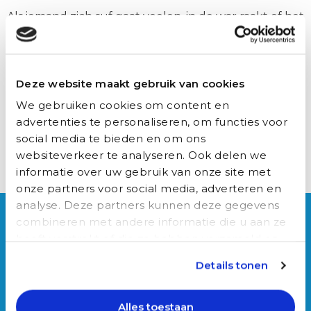
Als iemand zich suf gaat voelen, in de war raakt of het
gevoel heeft dat hij gaat flauwvallen is het
noodzakelijk om een arts te contacteren. Ook bij een
ernstige infectie is het verstandig om hulp in te
Deze website maakt gebruik van cookies
schakelen. Er kan dan onderzoek gedaan worden
naar de verwekker. Is bekend wat de verwekker van
We gebruiken cookies om content en
de ziekte is, dan kan er een passende
advertenties te personaliseren, om functies voor
medicamenteuze behandeling gestart worden.
social media te bieden en om ons
websiteverkeer te analyseren. Ook delen we
informatie over uw gebruik van onze site met
onze partners voor social media, adverteren en
Delen
Delen
Delen
Delen
Delen
analyse. Deze partners kunnen deze gegevens
via:
via:
via:
via:
via:
Over Auxilio
combineren met andere informatie die u aan ze
heeft verstrekt of die ze hebben verzameld op
Werken bij Auxilio
basis van uw gebruik van hun services.
Werving & Selectie
Details tonen
Over ons
Ons team
Alles toestaan
Blog