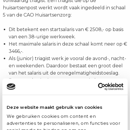
volwaardig triagist. Een triagist die op de
huisartsenpost werkt wordt vaak ingedeeld in schaal
5 van de CAO Huisartsenzorg:
Dit betekent een startsalaris van € 2508,- op basis
van een 38-urige werkweek.
Het maximale salaris in deze schaal komt neer op €
3466,-.
Als (junior) triagist werk je vooral de avond-, nacht-
en weekenden. Daardoor bestaat een groot deel
van het salaris uit de onregelmatigheidstoeslag.
Deze toeslag is niet meegenomen in het
brutosalaris. Bij Auxilio kan je salaris als junior
triagist oplopen tot wel €26,- per uur. Niet slecht
als
bijbaantje
natuurlijk!
Deze website maakt gebruik van cookies
We gebruiken cookies om content en
Triagist worden?
Volg dan onze opleiding tot triagist
.
advertenties te personaliseren, om functies voor