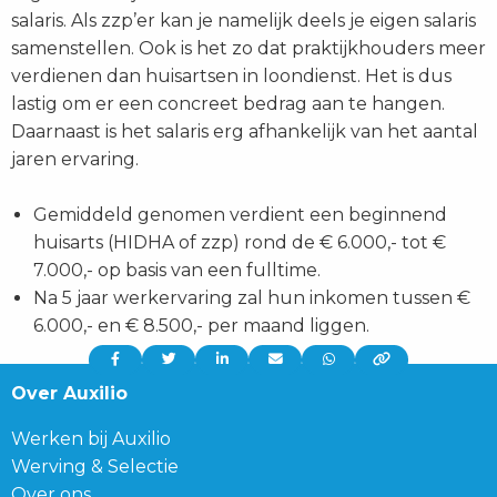
salaris. Als zzp’er kan je namelijk deels je eigen salaris
samenstellen. Ook is het zo dat praktijkhouders meer
verdienen dan huisartsen in loondienst. Het is dus
lastig om er een concreet bedrag aan te hangen.
Daarnaast is het salaris erg afhankelijk van het aantal
jaren ervaring.
Gemiddeld genomen verdient een beginnend
huisarts (HIDHA of zzp) rond de € 6.000,- tot €
7.000,- op basis van een fulltime.
Na 5 jaar werkervaring zal hun inkomen tussen €
6.000,- en € 8.500,- per maand liggen.
Delen
Delen
Delen
Delen
Delen
via:
via:
via:
via:
via:
Over Auxilio
Werken bij Auxilio
Werving & Selectie
Over ons