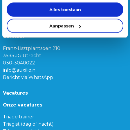
Werving & Selectie
Over ons
Alles toestaan
Ons team
Blog
Aanpassen
Connect
Franz-Lisztplantsoen 210,
3533 JG Utrecht
030-3040022
info@auxilio.nl
Bericht via WhatsApp
Vacatures
Onze vacatures
Triage trainer
Triagist (dag of nacht)