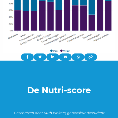
Delen
Delen
Delen
Delen
Delen
via:
via:
via:
via:
via:
De Nutri-score
Geschreven door Ruth Wolters, geneeskundestudent