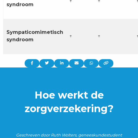
↑
↑
syndroom
Sympaticomimetisch
↑
↑
syndroom
Delen
Delen
Delen
Delen
Delen
via:
via:
via:
via:
via:
Hoe werkt de
zorgverzekering?
Geschreven door Ruth Wolters, geneeskundestudent