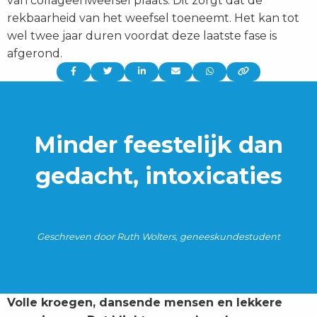
van collageenweefsel plaats. Dit zorgt dat de
rekbaarheid van het weefsel toeneemt. Het kan tot
wel twee jaar duren voordat deze laatste fase is
afgerond.
Delen
Delen
Delen
Delen
Delen
via:
via:
via:
via:
via:
Minder feestelijk dan
gedacht, intoxicaties
Geschreven door Ruth Wolters, geneeskundestudent
Volle kroegen, dansende mensen en lekkere