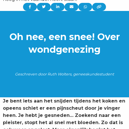
Delen
Delen
Delen
Delen
Delen
via:
via:
via:
via:
via:
Oh nee, een snee! Over
wondgenezing
Geschreven door Ruth Wolters, geneeskundestudent
Je bent iets aan het snijden tijdens het koken en
opeens schiet er een pijnscheut door je vinger
heen. Je hebt je gesneden… Zoekend naar een
pleister, stopt het al snel met bloeden. Zo dat is