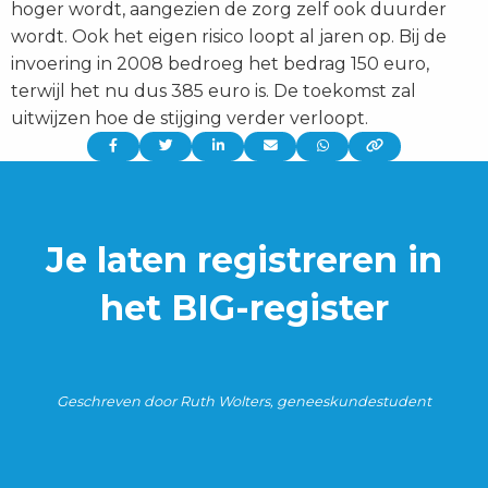
hoger wordt, aangezien de zorg zelf ook duurder
wordt. Ook het eigen risico loopt al jaren op. Bij de
invoering in 2008 bedroeg het bedrag 150 euro,
terwijl het nu dus 385 euro is. De toekomst zal
uitwijzen hoe de stijging verder verloopt.
Delen
Delen
Delen
Delen
Delen
via:
via:
via:
via:
via:
Je laten registreren in
het BIG-register
Geschreven door Ruth Wolters, geneeskundestudent