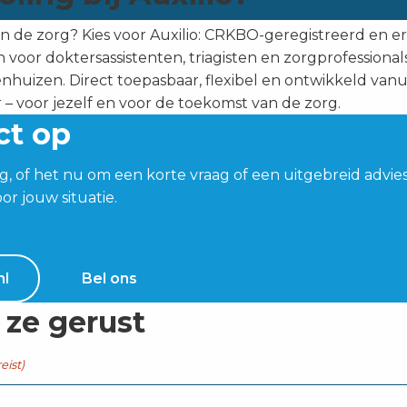
in de zorg? Kies voor Auxilio: CRKBO-geregistreerd en er
n voor doktersassistenten, triagisten en zorgprofessionals
huizen. Direct toepasbaar, flexibel en ontwikkeld vanui
r – voor jezelf en voor de toekomst van de zorg.
ct op
g, of het nu om een korte vraag of een uitgebreid advi
or jouw situatie.
nl
Bel ons
 ze gerust
eist)