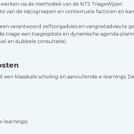
t werken via de methodiek van de NTS TriageWijzer;
gte van de risicogroepen en contextuele factoren en ka
om een verantwoord zelfzorgadvies en vangnetadvies te g
 de triage een toegespitste en dynamische agenda-plann
nkel en dubbele consultatie).
osten
 een klassikale scholing en aanvullende e-learnings. D
 e-learnings)