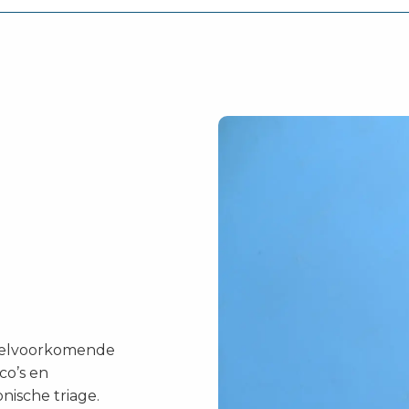
 veelvoorkomende
co’s en
ische triage.