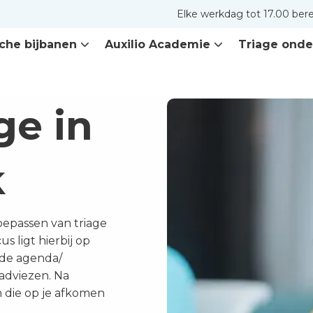
Elke werkdag tot 17.00 ber
che bijbanen
Auxilio Academie
Triage onde
ge in
k
toepassen van triage
s ligt hierbij op
 de agenda/
adviezen. Na
n die op je afkomen