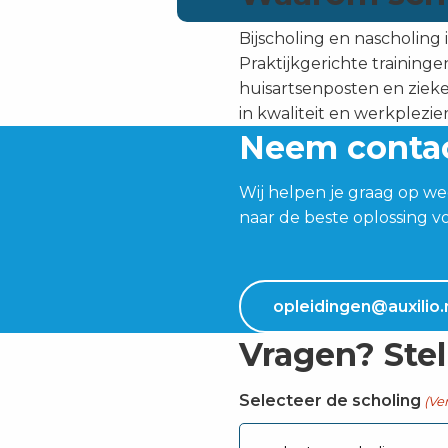
Bijscholing en nascholing 
Praktijkgerichte traininge
huisartsenposten en zieken
in kwaliteit en werkplezie
Neem conta
Wij helpen je graag op we
naar de beste oplossing vo
opleidingen@auxilio.
Vragen? Stel
Selecteer de scholing
(Ver