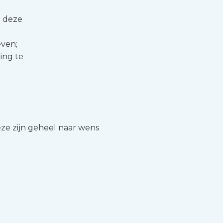
n deze
even;
ing te
eze zijn geheel naar wens