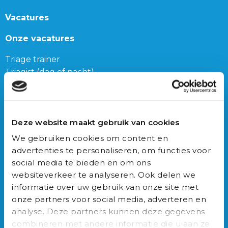
Vacatures
Onze vacatures
Triage trainer
Triagist (dag of nacht)
Triage teamleider
Onze bijbanen
Deze website maakt gebruik van cookies
Junior Triagist
We gebruiken cookies om content en
Geneeskunde
advertenties te personaliseren, om functies voor
Biomedische wetenschappen
social media te bieden en om ons
Gezondheidswetenschappen
websiteverkeer te analyseren. Ook delen we
informatie over uw gebruik van onze site met
Auxilio Academie
onze partners voor social media, adverteren en
analyse. Deze partners kunnen deze gegevens
Opleidingen
combineren met andere informatie die u aan ze