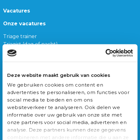
Vacatures
Onze vacatures
Triage trainer
Triagist (dag of nacht)
Triage teamleider
Onze bijbanen
Deze website maakt gebruik van cookies
Junior Triagist
We gebruiken cookies om content en
Geneeskunde
advertenties te personaliseren, om functies voor
Biomedische wetenschappen
social media te bieden en om ons
Gezondheidswetenschappen
websiteverkeer te analyseren. Ook delen we
informatie over uw gebruik van onze site met
Auxilio Academie
onze partners voor social media, adverteren en
analyse. Deze partners kunnen deze gegevens
Opleidingen
combineren met andere informatie die u aan ze