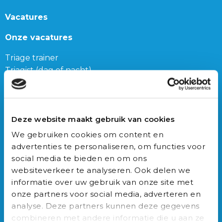
Vacatures
Onze vacatures
Triage trainer
Triagist (dag of nacht)
Triage teamleider
Onze bijbanen
Deze website maakt gebruik van cookies
Junior Triagist
We gebruiken cookies om content en
Geneeskunde
advertenties te personaliseren, om functies voor
Biomedische wetenschappen
social media te bieden en om ons
Gezondheidswetenschappen
websiteverkeer te analyseren. Ook delen we
informatie over uw gebruik van onze site met
Auxilio Academie
onze partners voor social media, adverteren en
analyse. Deze partners kunnen deze gegevens
Opleidingen
combineren met andere informatie die u aan ze