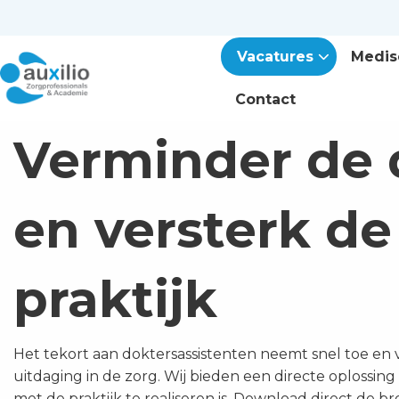
Vacatures
Medis
Contact
Verminder de 
en versterk de
praktijk
Het tekort aan doktersassistenten neemt snel toe en
uitdaging in de zorg. Wij bieden een directe oplossin
met de praktijk te realiseren is. Download direct de 