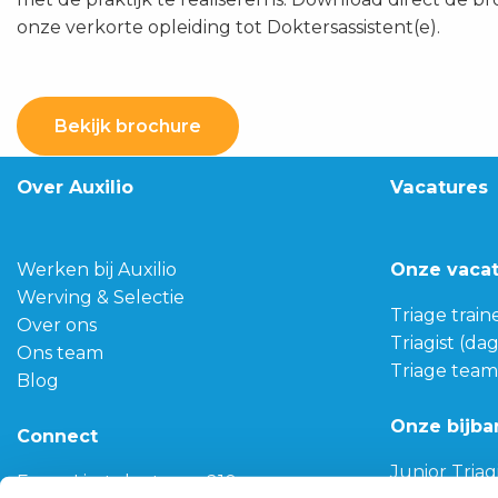
onze verkorte opleiding tot Doktersassistent(e).
Bekijk brochure
Over Auxilio
Vacatures
Werken bij Auxilio
Onze vaca
Werving & Selectie
Triage train
Over ons
Triagist (da
Ons team
Triage team
Blog
Onze bijba
Connect
Junior Triag
Franz-Lisztplantsoen 210,