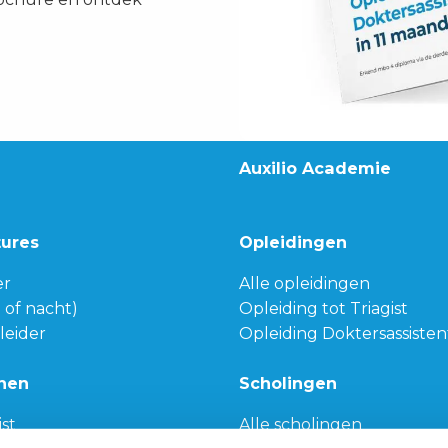
Auxilio Academie
tures
Opleidingen
er
Alle opleidingen
g of nacht)
Opleiding tot Triagist
leider
Opleiding Doktersassisten
nen
Scholingen
ist
Alle scholingen