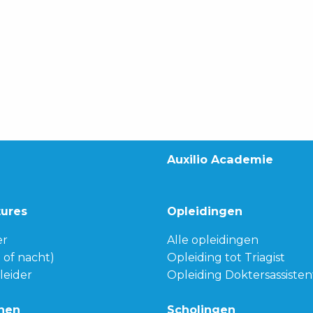
Auxilio Academie
tures
Opleidingen
er
Alle opleidingen
g of nacht)
Opleiding tot Triagist
leider
Opleiding Doktersassisten
nen
Scholingen