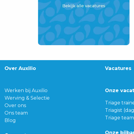
Over Auxilio
Vacatures
Werken bij Auxilio
Onze vaca
Werving & Selectie
Triage train
Over ons
Triagist (da
Ons team
Triage team
Blog
Onze bijba