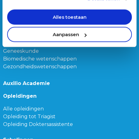
Triagist (dag of nacht)
Triage teamleider
Alles toestaan
Onze bijbanen
Aanpassen
Junior Triagist
Geneeskunde
Biomedische wetenschappen
Gezondheidswetenschappen
Auxilio Academie
Opleidingen
Alle opleidingen
Opleiding tot Triagist
Opleiding Doktersassistente