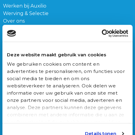
Werken bij Auxilio
Werving & Selectie
Over ons
Ons team
Blog
Connect
Deze website maakt gebruik van cookies
Franz-Lisztplantsoen 210,
We gebruiken cookies om content en
3533 JG Utrecht
advertenties te personaliseren, om functies voor
social media te bieden en om ons
030-3040022
websiteverkeer te analyseren. Ook delen we
info@auxilio.nl
informatie over uw gebruik van onze site met
Bericht via WhatsApp
onze partners voor social media, adverteren en
analyse. Deze partners kunnen deze gegevens
Vacatures
combineren met andere informatie die u aan ze
heeft verstrekt of die ze hebben verzameld op
Onze vacatures
basis van uw gebruik van hun services.
Details tonen
Triage trainer