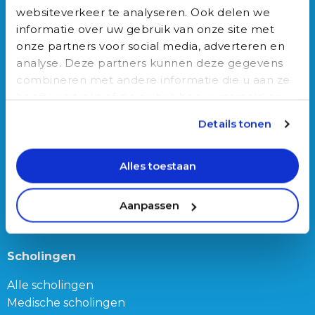
Onze bijbanen
websiteverkeer te analyseren. Ook delen we
informatie over uw gebruik van onze site met
Junior Triagist
onze partners voor social media, adverteren en
Geneeskunde
analyse. Deze partners kunnen deze gegevens
Biomedische wetenschappen
combineren met andere informatie die u aan ze
Gezondheidswetenschappen
heeft verstrekt of die ze hebben verzameld op
basis van uw gebruik van hun services.
Details tonen
Auxilio Academie
Opleidingen
Alles toestaan
Alle opleidingen
Opleiding tot Triagist
Aanpassen
Opleiding Doktersassistente
Scholingen
Alle scholingen
Medische scholingen