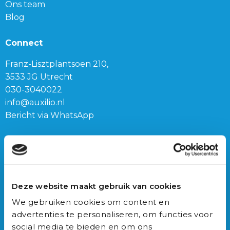
Ons team
Blog
Connect
Franz-Lisztplantsoen 210,
3533 JG Utrecht
030-3040022
info@auxilio.nl
Bericht via WhatsApp
Vacatures
Onze vacatures
Triage trainer
Deze website maakt gebruik van cookies
Triagist (dag of nacht)
We gebruiken cookies om content en
Triage teamleider
advertenties te personaliseren, om functies voor
social media te bieden en om ons