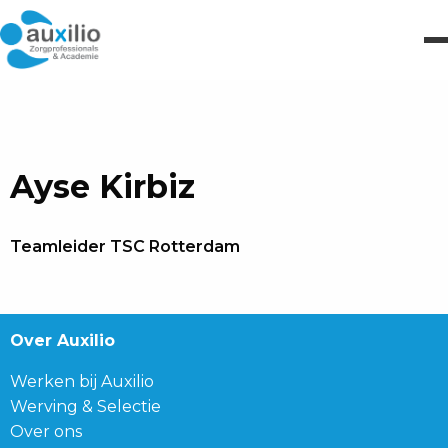
Ayse Kirbiz
Teamleider TSC Rotterdam
Over Auxilio
Werken bij Auxilio
Werving & Selectie
Over ons