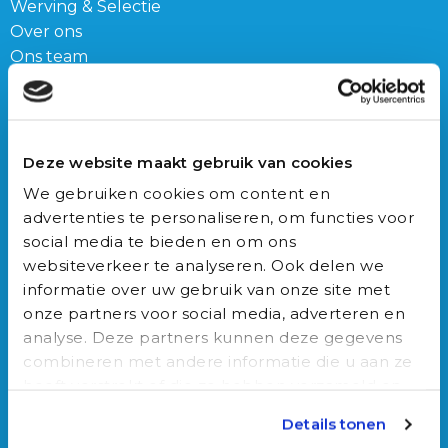
Werving & Selectie
Over ons
Ons team
Blog
Connect
Deze website maakt gebruik van cookies
Franz-Lisztplantsoen 210,
We gebruiken cookies om content en
3533 JG Utrecht
advertenties te personaliseren, om functies voor
030-3040022
social media te bieden en om ons
info@auxilio.nl
websiteverkeer te analyseren. Ook delen we
Bericht via WhatsApp
informatie over uw gebruik van onze site met
onze partners voor social media, adverteren en
Vacatures
analyse. Deze partners kunnen deze gegevens
combineren met andere informatie die u aan ze
Onze vacatures
heeft verstrekt of die ze hebben verzameld op
Triage trainer
basis van uw gebruik van hun services.
Details tonen
Triagist (dag of nacht)