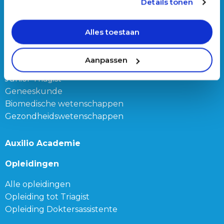
Details tonen
Triage trainer
Triagist (dag of nacht)
Alles toestaan
Triage teamleider
Onze bijbanen
Aanpassen
Junior Triagist
Geneeskunde
Biomedische wetenschappen
Gezondheidswetenschappen
Auxilio Academie
Opleidingen
Alle opleidingen
Opleiding tot Triagist
Opleiding Doktersassistente