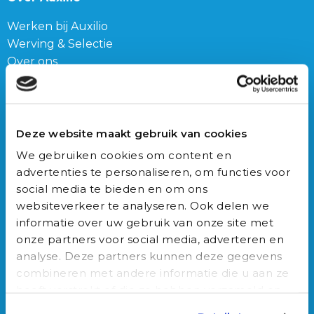
LinkedIn
Werken bij Auxilio
profiel
Werving & Selectie
van
Over ons
Ons team
Mark
Blog
Schneijderberg
Connect
Deze website maakt gebruik van cookies
We gebruiken cookies om content en
Franz-Lisztplantsoen 210,
advertenties te personaliseren, om functies voor
3533 JG Utrecht
social media te bieden en om ons
030-3040022
websiteverkeer te analyseren. Ook delen we
info@auxilio.nl
informatie over uw gebruik van onze site met
Bericht via WhatsApp
onze partners voor social media, adverteren en
analyse. Deze partners kunnen deze gegevens
Vacatures
combineren met andere informatie die u aan ze
heeft verstrekt of die ze hebben verzameld op
Onze vacatures
basis van uw gebruik van hun services.