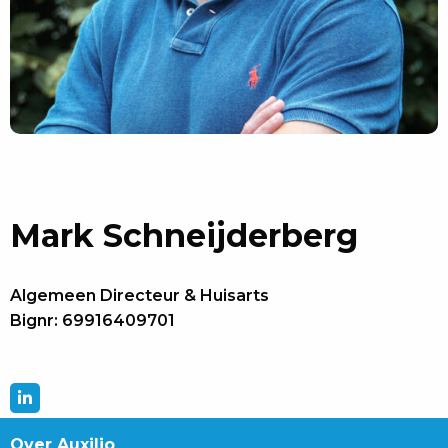
Mark Schneijderberg
Algemeen Directeur & Huisarts
Bignr: 69916409701
Bezoek
het
Over Auxilio