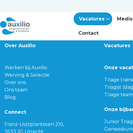
Vacatures
Medis
Contact
Over Auxilio
Vacatures
Werken bij Auxilio
Onze vaca
Werving & Selectie
Triage train
Over ons
Triagist (da
Ons team
Triage team
Blog
Onze bijba
Connect
Junior Triag
Franz-Lisztplantsoen 210,
Geneeskun
3533 JG Utrecht