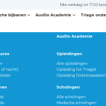
Elke werkdag tot 17.00 ber
che bijbanen
Auxilio Academie
Triage onde
Auxilio Academie
tures
Opleidingen
er
Alle opleidingen
g of nacht)
Opleiding tot Triagist
leider
Opleiding Doktersassisten
nen
Scholingen
ist
Alle scholingen
de
Medische scholingen