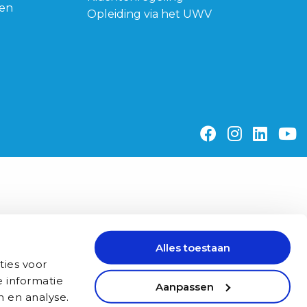
gen
Opleiding via het UWV
Ga
Ga
Ga
G
naar
naar
naar
n
facebook
instagr
link
y
Alles toestaan
ties voor
 informatie
Aanpassen
n en analyse.