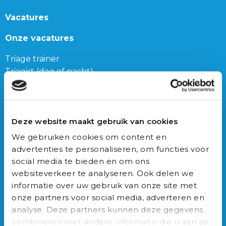
Vacatures
Onze vacatures
Triage trainer
Triagist (dag of nacht)
Triage teamleider
Onze bijbanen
Deze website maakt gebruik van cookies
Junior Triagist
We gebruiken cookies om content en
Geneeskunde
advertenties te personaliseren, om functies voor
Biomedische wetenschappen
social media te bieden en om ons
Gezondheidswetenschappen
websiteverkeer te analyseren. Ook delen we
informatie over uw gebruik van onze site met
Auxilio Academie
onze partners voor social media, adverteren en
analyse. Deze partners kunnen deze gegevens
Opleidingen
combineren met andere informatie die u aan ze