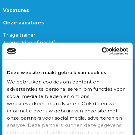
Vacatures
Onze vacatures
Triage trainer
Triagist (dag of nacht)
Triage teamleider
Onze bijbanen
Deze website maakt gebruik van cookies
Junior Triagist
We gebruiken cookies om content en
Geneeskunde
advertenties te personaliseren, om functies voor
Biomedische wetenschappen
social media te bieden en om ons
Gezondheidswetenschappen
websiteverkeer te analyseren. Ook delen we
informatie over uw gebruik van onze site met
Auxilio Academie
onze partners voor social media, adverteren en
analyse. Deze partners kunnen deze gegevens
Opleidingen
combineren met andere informatie die u aan ze