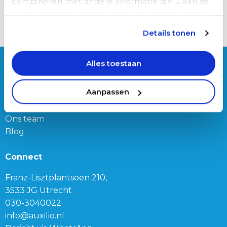
combineren met andere informatie die u aan ze
heeft verstrekt of die ze hebben verzameld op
Solliciteer
basis van uw gebruik van hun services.
Details tonen
Over Auxilio
Alles toestaan
Werken bij Auxilio
Aanpassen
Werving & Selectie
Over ons
Ons team
Blog
Connect
Franz-Lisztplantsoen 210,
3533 JG Utrecht
030-3040022
info@auxilio.nl