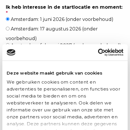
Ik heb interesse in de startlocatie en moment:
*
Amsterdam: 1 juni 2026 (onder voorbehoud)
Amsterdam: 17 augustus 2026 (onder
voorbehoud)
Amsterdam: februari 2027 (onder voorbehoud)
Hoe heb je over ons gehoord?
*
-Selecteer-
Deze website maakt gebruik van cookies
Social media
We gebruiken cookies om content en
Google / zoekmachine
advertenties te personaliseren, om functies voor
Indeed / ander platform
social media te bieden en om ons
websiteverkeer te analyseren. Ook delen we
Persoonlijk netwerk
informatie over uw gebruik van onze site met
onze partners voor social media, adverteren en
Lees meer over hoe wij met je privacy omgaan.
analyse. Deze partners kunnen deze gegevens
Privacy Beleid