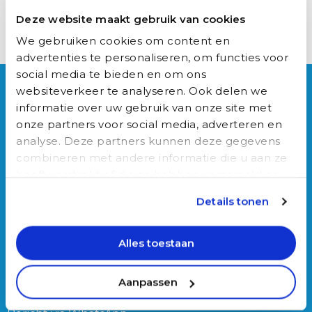
Deze website maakt gebruik van cookies
We gebruiken cookies om content en
advertenties te personaliseren, om functies voor
social media te bieden en om ons
Over Auxilio
websiteverkeer te analyseren. Ook delen we
informatie over uw gebruik van onze site met
Werken bij Auxilio
onze partners voor social media, adverteren en
Werving & Selectie
analyse. Deze partners kunnen deze gegevens
Over ons
combineren met andere informatie die u aan ze
Ons team
heeft verstrekt of die ze hebben verzameld op
Blog
basis van uw gebruik van hun services.
Details tonen
Connect
Alles toestaan
Franz-Lisztplantsoen 210,
3533 JG Utrecht
030-3040022
Aanpassen
info@auxilio.nl