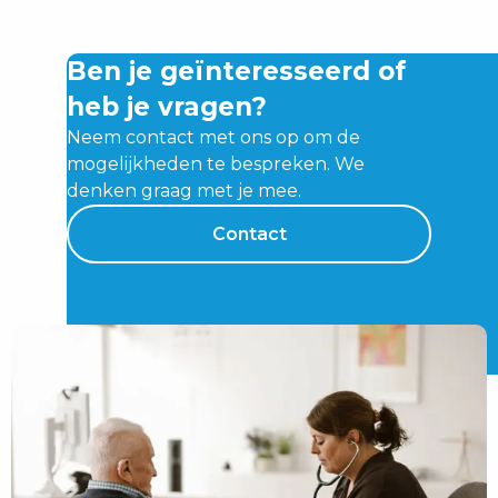
Ben je geïnteresseerd of
heb je vragen?
Neem contact met ons op om de
mogelijkheden te bespreken. We
denken graag met je mee.
Contact