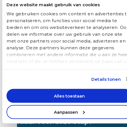
Deze website maakt gebruik van cookies
Verschillende werkplekken:
van stadse
We gebruiken cookies om content en advertenties 
huisartsenpraktijken tot landelijke
personaliseren, om functies voor social media te
gezondheidscentra.
bieden en om ons websiteverkeer te analyseren. Oo
delen we informatie over uw gebruik van onze site
Professionele ontwikkeling:
mogelijkheden om
met onze partners voor social media, adverteren en
extra scholingen te volgen via onze Auxilio
analyse. Deze partners kunnen deze gegevens
Academie.
combineren met andere informatie die u aan ze hee
Landelijk netwerk:
opdrachten door heel
verstrekt of die ze hebben verzameld op basis van 
Nederland.
gebruik van hun services.
Behouden van flexibiliteit en vrijheid:
bij Auxilio
kun je via detachering aan de slag, waarbij je het
Details tonen
beste van twee werelden combineert: de vrijheid
van flexibel werken én de zekerheid van een
Alles toestaan
werkgever die jou ondersteunt.
Aanpassen
Klaar voor deze stap?