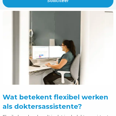
Solliciteer
Wat betekent flexibel werken
als doktersassistente?