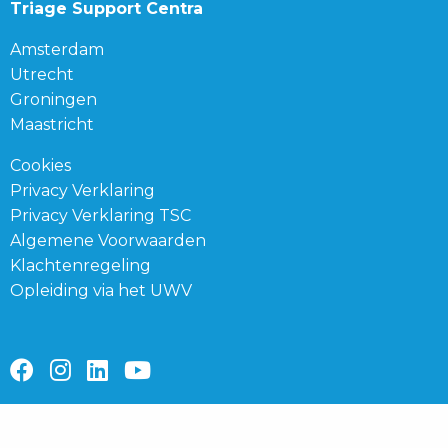
Triage Support Centra
Amsterdam
Utrecht
Groningen
Maastricht
Cookies
Privacy Verklaring
Privacy Verklaring TSC
Algemene Voorwaarden
Klachtenregeling
Opleiding via het UWV
Ga
Ga
Ga
Ga
naar
naar
naar
naar
facebook
instagram
linkedin
youtube