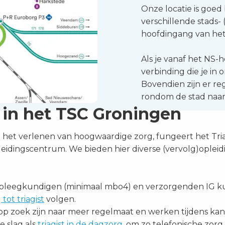
Onze locatie is goed
verschillende stads- (
hoofdingang van he
Als je vanaf het NS-
verbinding die je in
Bovendien zijn er r
rondom de stad naa
 in het TSC Groningen
n het verlenen van hoogwaardige zorg, fungeert het Tri
eidingscentrum. We bieden hier diverse (vervolg)oplei
rpleegkundigen (minimaal mbo4) en verzorgenden IG ku
 tot triagist
volgen.
p zoek zijn naar meer regelmaat en werken tijdens ka
e slag als
triagist in de dagzorg
, om zo telefonische zorg