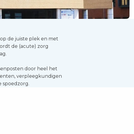
 op de juiste plek en met
wordt de (acute) zorg
ag.
senposten door heel het
istenten, verpleegkundigen
de spoedzorg.