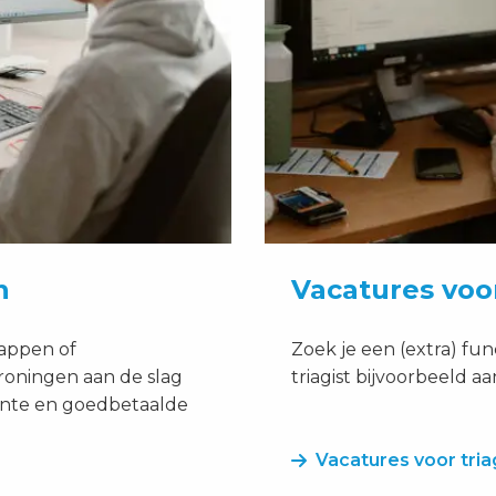
n
Vacatures voor
appen of
Zoek je een (extra) fun
roningen aan de slag
triagist bijvoorbeeld aa
ssante en goedbetaalde
Vacatures voor tria