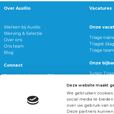
Over Auxilio
Vacatures
Werken bij Auxilio
Onze vaca
Werving & Selectie
Triage train
Over ons
Triagist (da
Ons team
Triage team
Blog
Onze bijba
Connect
Junior Triag
Franz-Lisztplantsoen 210,
Geneeskun
3533 JG Utrecht
Deze website maakt ge
Biomedisch
030-3040022
Gezondhei
We gebruiken cookies 
info@auxilio.nl
social media te bieden
Bericht via WhatsApp
over uw gebruik van on
Deze partners kunnen 