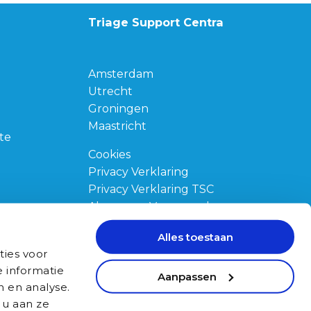
Triage Support Centra
Amsterdam
Utrecht
Groningen
Maastricht
te
Cookies
Privacy Verklaring
Privacy Verklaring TSC
Algemene Voorwaarden
Klachtenregeling
gen
Alles toestaan
Opleiding via het UWV
ties voor
 informatie
Aanpassen
n en analyse.
 u aan ze