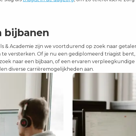
n bijbanen
nals & Academie zijn we voortdurend op zoek naar geta
 te versterken. Of je nu een gediplomeerd triagist bent,
ek naar een bijbaan, of een ervaren verpleegkundige d
en diverse carrièremogelijkheden aan.
Lees
meer
over
Vacatures
voor
triagisten
in
Groningen