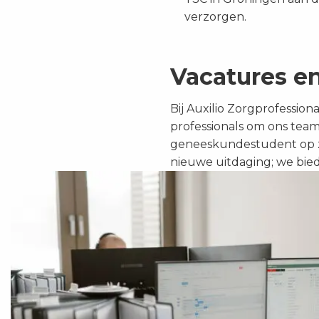
verzorgen.
Vacatures e
Bij Auxilio Zorgprofessio
professionals om ons team
geneeskundestudent op zo
nieuwe uitdaging; we bied
Lees
meer
over
Bijbaan
voor
medisch
studenten