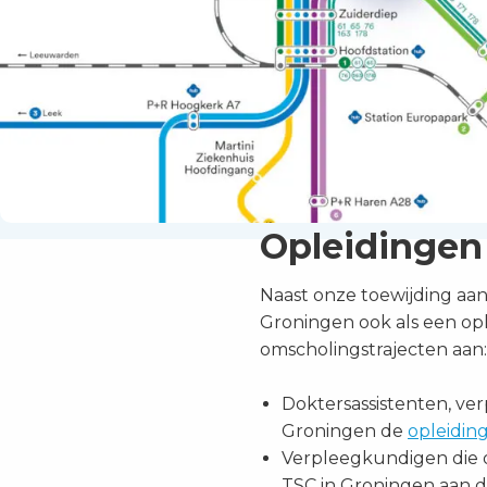
Opleidingen
Naast onze toewijding aa
Groningen ook als een opl
omscholingstrajecten aan:
Doktersassistenten, ve
Groningen de
opleiding
Verpleegkundigen die o
TSC in Groningen aan d