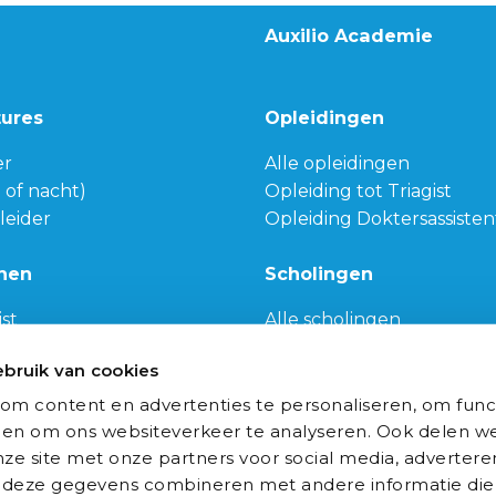
Auxilio Academie
tures
Opleidingen
er
Alle opleidingen
g of nacht)
Opleiding tot Triagist
leider
Opleiding Doktersassisten
nen
Scholingen
ist
Alle scholingen
de
Medische scholingen
bruik van cookies
e wetenschappen
Communicatieve scholin
dswetenschappen
Populaire scholingen
om content en advertenties te personaliseren, om func
Algemene scholingen
 en om ons websiteverkeer te analyseren. Ook delen we
ze site met onze partners voor social media, advertere
deze gegevens combineren met andere informatie die