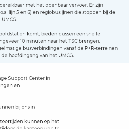
 bereikbaar met het openbaar vervoer. Er zijn
o.a. lijn 5 en 6) en regiobuslijnen die stoppen bij de
t UMCG.
hoofdstation komt, bieden bussen een snelle
 ongeveer 10 minuten naar het TSC brengen.
egelmatige busverbindingen vanaf de P+R-terreinen
r de hoofdingang van het UMCG.
age Support Center in
dingen en
nnen bij ons in
ntoortijden kunnen op het
 tijdens de kantooruren te