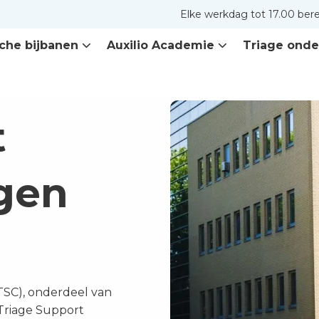
Elke werkdag tot 17.00 ber
che bijbanen
Auxilio Academie
Triage onde
t
gen
TSC), onderdeel van
 Triage Support