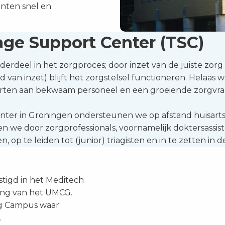
ënten snel en
age Support Center (TSC)
nderdeel in het zorgproces; door inzet van de juiste zorg
id van inzet) blijft het zorgstelsel functioneren. Helaas 
rten aan bekwaam personeel en een groeiende zorgvra
nter in Groningen ondersteunen we op afstand huisart
oen we door zorgprofessionals, voornamelijk doktersass
p te leiden tot (junior) triagisten en in te zetten in 
stigd in het Meditech
ang van het UMCG.
ng Campus waar
.