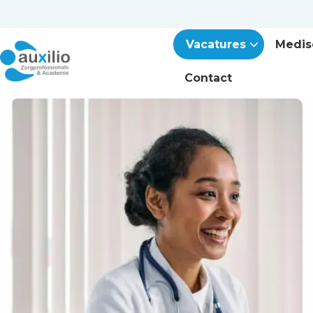
Vacatures
Medis
Contact
Lees
meer
over
Carrièreswitch
naar
de
zorg