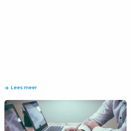
Lees meer
Lees
meer
over
Het