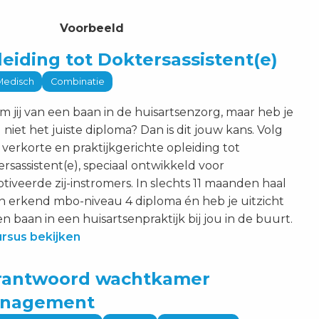
Voorbeeld
us
eiding tot Doktersassistent(e)
iding
Medisch
Combinatie
rsassistent(e)
 jij van een baan in de huisartsenzorg, maar heb je
jken
 niet het juiste diploma? Dan is dit jouw kans. Volg
verkorte en praktijkgerichte opleiding tot
rsassistent(e), speciaal ontwikkeld voor
iveerde zij-instromers. In slechts 11 maanden haal
en erkend mbo-niveau 4 diploma én heb je uitzicht
n baan in een huisartsenpraktijk bij jou in de buurt.
rsus bekijken
us
rantwoord wachtkamer
ntwoord
nagement
tkamer