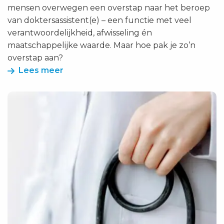
mensen overwegen een overstap naar het beroep
van doktersassistent(e) – een functie met veel
verantwoordelijkheid, afwisseling én
maatschappelijke waarde. Maar hoe pak je zo’n
overstap aan?
Lees meer
Lees
meer
over
Van
kantoorbaan
naar
doktersassistente
–
Marijke’s
switch