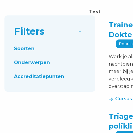
Test
Cursus
Train
Filters
Traineesh
Dokte
Verpleeg
Popula
als
Soorten
Doktersass
Werk je a
bekijken
Onderwerpen
nachtdien
meer bij j
Accreditatiepunten
verpleegk
overstap n
Cursus
Cursus
Triage
Triagekenn
polikl
toegespits