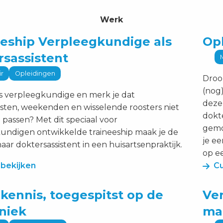
Werk
Curs
eeship Verpleegkundige als
Opl
ip
Ople
rsassistent
kundige
tot
ir
Opleidingen
Dokte
Droom
istent
beki
(nog)
ls verpleegkundige en merk je dat
deze 
sten, weekenden en wisselende roosters niet
dokte
e passen? Met dit speciaal voor
gemot
undigen ontwikkelde traineeship maak je de
je e
aar doktersassistent in een huisartsenpraktijk.
op ee
 bekijken
Cu
Curs
kennis, toegespitst op de
Ve
is,
Vera
iniek
ma
t
wach