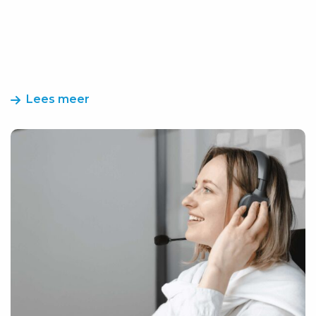
Lees meer
Lees
meer
over
Goed
betaalde
bijbaan