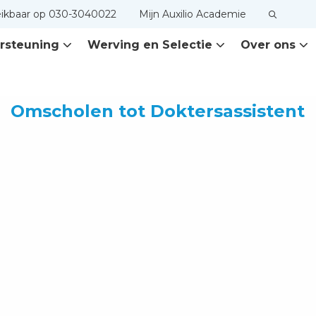
eikbaar op 030-3040022
Mijn Auxilio Academie
rsteuning
Werving en Selectie
Over ons
Lees
Omscholen tot Doktersassistent
meer
over
Omscholen
tot
Doktersassistent