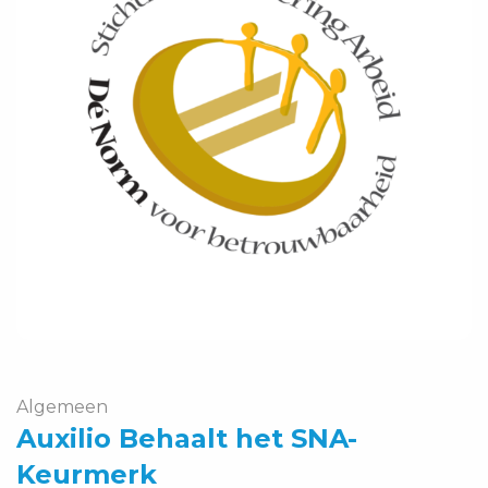
Behaalt
het
SNA-
Keurmerk
Algemeen
Auxilio Behaalt het SNA-
Keurmerk