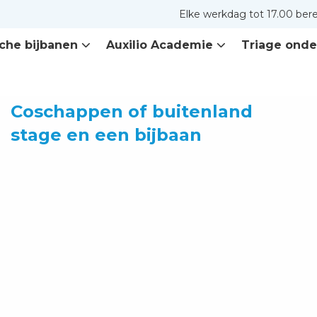
Elke werkdag tot 17.00 ber
che bijbanen
Auxilio Academie
Triage onde
Lees
Coschappen of buitenland
meer
stage en een bijbaan
over
Coschappen
of
buitenland
stage
en
een
bijbaan