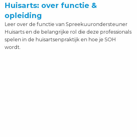
Huisarts:
Huisarts: over functie &
over
opleiding
functie
&
Leer over de functie van Spreekuurondersteuner
opleiding
Huisarts en de belangrijke rol die deze professionals
spelen in de huisartsenpraktijk en hoe je SOH
wordt.