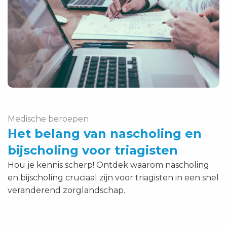
belang
van
nascholing
en
bijscholing
voor
triagisten
Medische beroepen
Het belang van nascholing en
bijscholing voor triagisten
Hou je kennis scherp! Ontdek waarom nascholing
en bijscholing cruciaal zijn voor triagisten in een snel
veranderend zorglandschap.